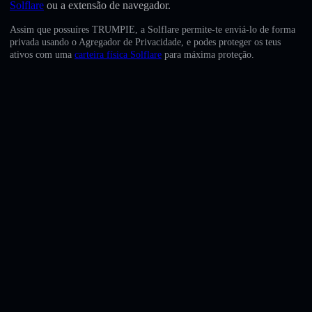
Solflare
ou a extensão de navegador.
English
Assim que possuíres TRUMPIE, a Solflare permite-te enviá-lo de forma
Deutsch
privada usando o Agregador de Privacidade, e podes proteger os teus
ativos com uma
carteira física Solflare
para máxima proteção.
Italiano
Português
Español