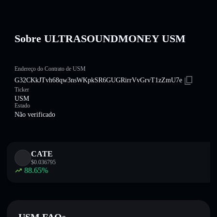
Sobre ULTRASOUNDMONEY USM
Endereço do Contrato de USM
G32CKkJTvh68qw3nsWKpkSR6GUGRirrVvGrvT1zZmU7e
Ticker
USM
Estado
Não verificado
CATE
$
0.036795
88.65
%