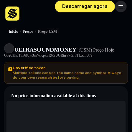
Descarregar agora
Menu
Início
/
Preços
/
Preço USM
ULTRASOUNDMONEY
(USM)
Preço Hoje
G32CKkJTvh68qw3nsWKpkSR6GUGRirrVvGrvT1zZmU7e
Unverified token
Multiple tokens can use the same name and symbol. Always
do your own research before buying.
No price information available at this time.