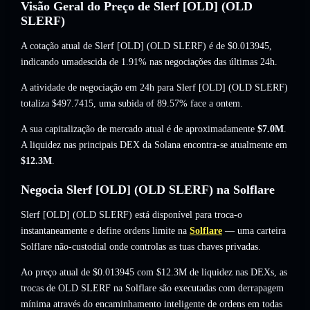
Visão Geral do Preço de Slerf [OLD] (OLD
SLERF)
A cotação atual de Slerf [OLD] (OLD SLERF) é de
$0.013945
,
indicando umadescida de 1.91%
nas negociações das últimas 24h.
A atividade de negociação em 24h para Slerf [OLD] (OLD SLERF)
totaliza
$497.7415
,
uma subida of 89.57%
face a ontem.
A sua capitalização de mercado atual é de aproximadamente
$7.0M
.
A liquidez nas principais DEX da Solana encontra-se atualmente em
$12.3M
.
Negocia Slerf [OLD] (OLD SLERF) na Solflare
Slerf [OLD] (OLD SLERF) está disponível para troca-o
instantaneamente e define ordens limite na
Solflare
— uma carteira
Solflare não-custodial onde controlas as tuas chaves privadas.
Ao preço atual de $0.013945 com $12.3M de liquidez nas DEXs, as
trocas de OLD SLERF na Solflare são executadas com derrapagem
mínima através do encaminhamento inteligente de ordens em todas