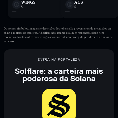
WINGS
ACS
$—
$—
—
—
Os nomes, símbolos, imagens e descrições dos tokens são provenientes de metadados on-
chain e registos de terceiros. A Solflare não assume qualquer responsabilidade nem
reivindica direitos sobre marcas registadas ou conteúdo protegido por direitos de autor de
terceiros.
ENTRA NA FORTALEZA
Solflare: a carteira mais
poderosa da Solana