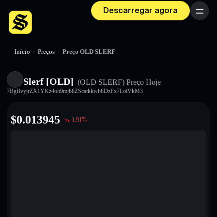
Descarregar agora
Menu
Início
/
Preços
/
Preço OLD SLERF
Slerf [OLD]
(OLD SLERF)
Preço Hoje
7BgBvyjrZX1YKz4oh9mjb8ZScatkkwb8DzFx7LoiVkM3
$
0.013945
1.91
%