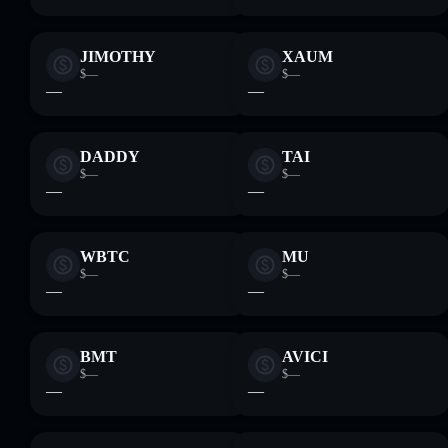
JIMOTHY
XAUM
$—
$—
—
—
DADDY
TAI
$—
$—
—
—
WBTC
MU
$—
$—
—
—
BMT
AVICI
$—
$—
—
—