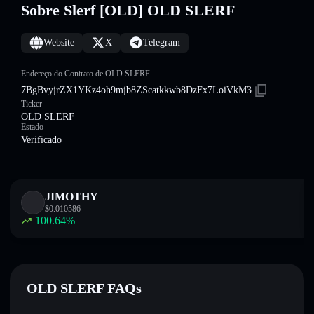
Sobre Slerf [OLD] OLD SLERF
Website
X
Telegram
Endereço do Contrato de OLD SLERF
7BgBvyjrZX1YKz4oh9mjb8ZScatkkwb8DzFx7LoiVkM3
Ticker
OLD SLERF
Estado
Verificado
JIMOTHY
$
0.010586
100.64
%
OLD SLERF FAQs