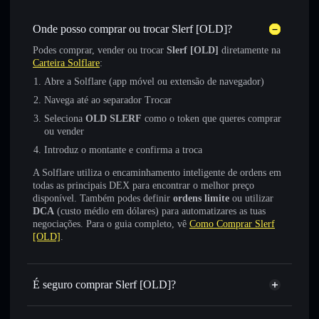
Onde posso comprar ou trocar Slerf [OLD]?
Podes comprar, vender ou trocar
Slerf [OLD]
diretamente na
Carteira Solflare
:
Abre a Solflare (app móvel ou extensão de navegador)
Navega até ao separador Trocar
Seleciona
OLD SLERF
como o token que queres comprar
ou vender
Introduz o montante e confirma a troca
A Solflare utiliza o encaminhamento inteligente de ordens em
todas as principais DEX para encontrar o melhor preço
disponível. Também podes definir
ordens limite
ou utilizar
DCA
(custo médio em dólares) para automatizares as tuas
negociações. Para o guia completo, vê
Como Comprar Slerf
[OLD]
.
É seguro comprar Slerf [OLD]?
Slerf [OLD]
token verificado