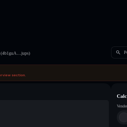
P
(4b1guA…jups)
erview section.
Cal
Vende