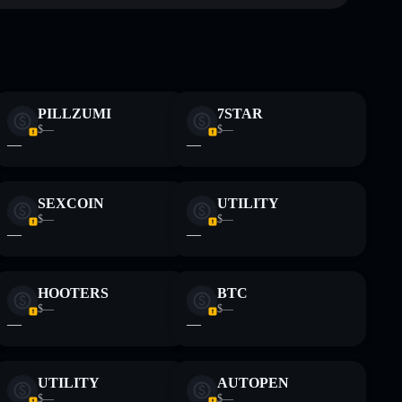
grande parte
GHT
 não constitui aconselhamento financeiro. Faz sempre a
PILLZUMI
7STAR
$—
$—
—
—
SEXCOIN
UTILITY
$—
$—
—
—
HOOTERS
BTC
$—
$—
—
—
UTILITY
AUTOPEN
$—
$—