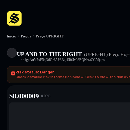
Início
/
Preços
/
Preço UPRIGHT
UP AND TO THE RIGHT
(UPRIGHT)
Preço Hoje
4b1guAuV7xF5qD6Qi6AP8Buj15ff5v98RQNAaCGMjups
Risk status: Danger
Check detailed risk information below. Click to view the risk ov
$
0.000009
0.00
%