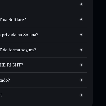
na Solflare?
privada na Solana?
DC ou milhares de outros tokens Solana com
r preço disponível
reço-alvo para UPRIGHT
de forma segura?
 tempo em UPRIGHT
HT
carteira não-custodial
Solflare
iar publicamente as carteiras usando o Agregador de
E RIGHT
 THE RIGHT?
Agregador de
me, capitalização de mercado e liquidez de UPRIGHT
THE RIGHT
ão-custodial onde controlas as tuas chaves privadas
s
cado?
UPRIGHT
T?