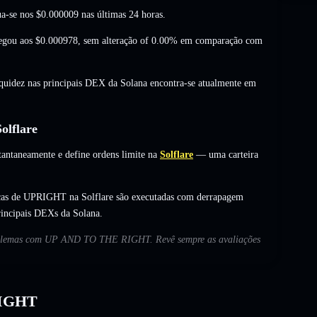
a-se nos
$0.000009
nas últimas 24 horas.
egou aos
$0.000978
,
sem alteração of 0.00%
em comparação com
iquidez nas principais DEX da Solana encontra-se atualmente em
lflare
taneamente e define ordens limite na
Solflare
— uma carteira
ocas de UPRIGHT na Solflare são executadas com derrapagem
rincipais DEXs da Solana.
 problemas com UP AND TO THE RIGHT. Revê sempre as avaliações
RIGHT