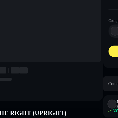
Compr
Como
$
30
O THE RIGHT (UPRIGHT)