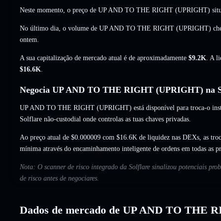
Neste momento, o preço de UP AND TO THE RIGHT (UPRIGHT) situ
No último dia, o volume de UP AND TO THE RIGHT (UPRIGHT) ch
ontem.
A sua capitalização de mercado atual é de aproximadamente
$9.2K
. A l
$16.6K
.
Negocia UP AND TO THE RIGHT (UPRIGHT) na So
UP AND TO THE RIGHT (UPRIGHT) está disponível para troca-o instan
Solflare não-custodial onde controlas as tuas chaves privadas.
Ao preço atual de $0.000009 com $16.6K de liquidez nas DEXs, as tr
mínima através do encaminhamento inteligente de ordens em todas as p
Nota: O scanner de risco integrado da Solflare sinalizou potenciais
de risco antes de negociares.
Dados de mercado de UP AND TO THE 