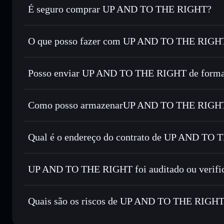
É seguro comprar UP AND TO THE RIGHT?
UP AND TO THE RIGHT
não está verificado
O que posso fazer com UP AND TO THE RIGHT 
UP AND TO THE RIGHT
Carteira Solflare
Posso enviar UP AND TO THE RIGHT de forma 
Trocar instantaneamente
— trocar UPRIGHT por SOL, US
encaminhamento inteligente de ordens para obteres o melho
Agregador de Privacidade
Definir ordens limite
— automatizar transações ao teu p
Como posso armazenarUP AND TO THE RIGHT 
Utilizar DCA
— investir de forma faseada ao longo do
UP AND TO THE RIG
Enviar de forma privada
— transferir UPRIGHT sem assoc
Solflare
UP AND TO TH
Privacidade integrado da Solflare
Qual é o endereço do contrato de UP AND TO
Acompanhar em tempo real
— monitorizar o preço, volu
Privacidade
UP AND TO 
Manter em segurança
— guardar UPRIGHT numa carteira n
4b1guAuV7xF5qD6Qi6AP8Buj15ff5v98RQNAaCGMjup
UP AND TO THE RIGHT foi auditado ou verifi
Carteira Solflare
UP AND TO THE RIGHT
não está verificado
Quais são os riscos de UP AND TO THE RIGH