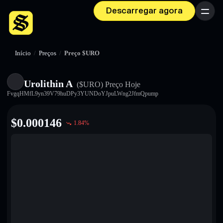
Descarregar agora
Menu
Início
/
Preços
/
Preço $URO
Urolithin A
($URO)
Preço Hoje
FvgqHMfL9yn39V79huDPy3YUNDoYJpuLWng2JfmQpump
$
0.000146
1.84
%