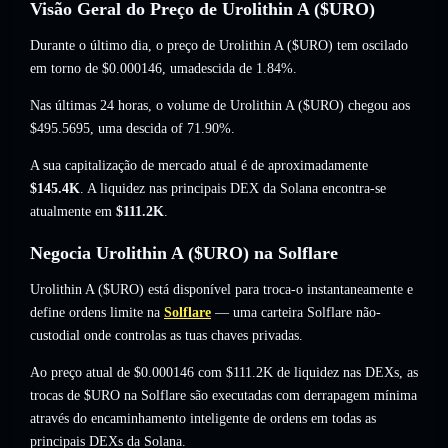
Visão Geral do Preço de Urolithin A ($URO)
Durante o último dia, o preço de Urolithin A ($URO) tem oscilado
em torno de
$0.000146
, umadescida de 1.84%
.
Nas últimas 24 horas, o volume de Urolithin A ($URO) chegou aos
$495.5695
,
uma descida of 71.90%
.
A sua capitalização de mercado atual é de aproximadamente
$145.4K
. A liquidez nas principais DEX da Solana encontra-se
atualmente em
$111.2K
.
Negocia Urolithin A ($URO) na Solflare
Urolithin A ($URO) está disponível para troca-o instantaneamente e
define ordens limite na
Solflare
— uma carteira Solflare não-
custodial onde controlas as tuas chaves privadas.
Ao preço atual de $0.000146 com $111.2K de liquidez nas DEXs, as
trocas de $URO na Solflare são executadas com derrapagem mínima
através do encaminhamento inteligente de ordens em todas as
principais DEXs da Solana.