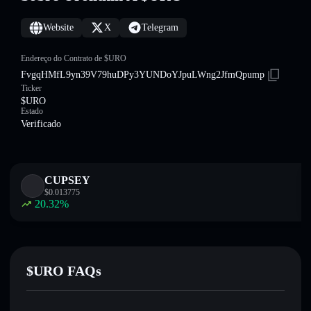
Website
X
Telegram
Endereço do Contrato de $URO
FvgqHMfL9yn39V79huDPy3YUNDoYJpuLWng2JfmQpump
Ticker
$URO
Estado
Verificado
CUPSEY
$
0.013775
20.32
%
$URO FAQs