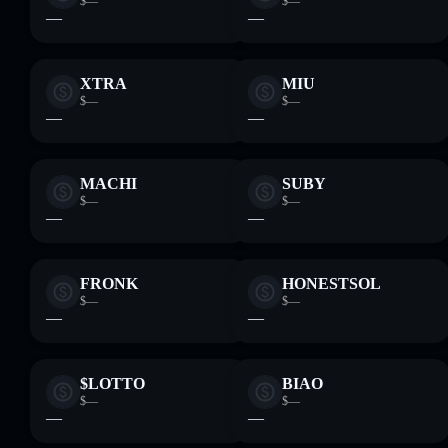
$—
$—
—
—
XTRA
MIU
$—
$—
—
—
MACHI
SUBY
$—
$—
—
—
FRONK
HONESTSOL
$—
$—
—
—
$LOTTO
BIAO
$—
$—
—
—