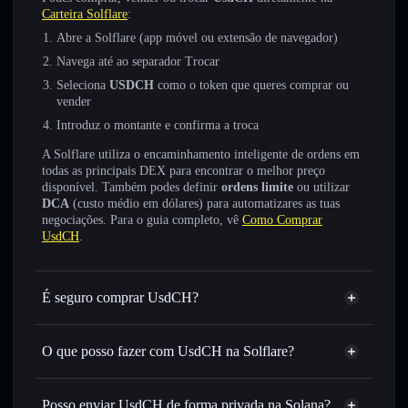
Carteira Solflare
:
Abre a Solflare (app móvel ou extensão de navegador)
Navega até ao separador Trocar
Seleciona
USDCH
como o token que queres comprar ou
vender
Introduz o montante e confirma a troca
A Solflare utiliza o encaminhamento inteligente de ordens em
todas as principais DEX para encontrar o melhor preço
disponível. Também podes definir
ordens limite
ou utilizar
DCA
(custo médio em dólares) para automatizares as tuas
negociações. Para o guia completo, vê
Como Comprar
UsdCH
.
É seguro comprar UsdCH?
UsdCH
não está verificado
O que posso fazer com UsdCH na Solflare?
UsdCH
Carteira Solflare
Trocar instantaneamente
— trocar USDCH por SOL,
Posso enviar UsdCH de forma privada na Solana?