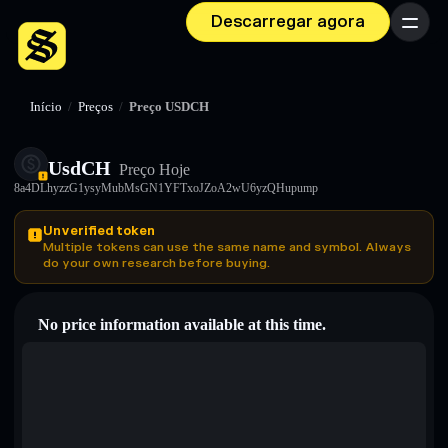
Descarregar agora
Menu
Início
/
Preços
/
Preço USDCH
UsdCH
Preço Hoje
8a4DLhyzzG1ysyMubMsGN1YFTxoJZoA2wU6yzQHupump
Unverified token
Multiple tokens can use the same name and symbol. Always
do your own research before buying.
No price information available at this time.