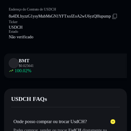
Endereço do Contrato de USDCH
8a4DLhyzzG1ysyMubMsGN1YFTxoJZoA2wU6yzQHupump
Ticker
USDCH
Estado
Não verificado
BMT
$
0.025641
100.02
%
USDCH FAQs
Onde posso comprar ou trocar UsdCH?
Podes comprar, vender ou trocar
UsdCH
diretamente na