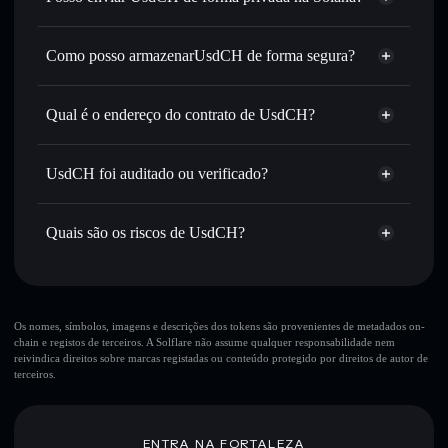
USDC ou milhares de outros tokens Solana com
Agregador de Privacidade
encaminhamento inteligente de ordens para obteres o
melhor preço disponível
Como posso armazenarUsdCH de forma segura?
Definir ordens limite
— automatizar transações ao teu
UsdCH
carteira
preço-alvo para USDCH
não-custodial
Solflare
Qual é o endereço do contrato de UsdCH?
Utilizar DCA
— investir de forma faseada ao longo do
tempo em USDCH
UsdCH
Enviar de forma privada
— transferir USDCH sem
8a4DLhyzzG1ysyMubMsGN1YFTxoJZoA2wU6yzQHupump
Solflare
UsdCH
UsdCH foi auditado ou verificado?
Agregador de Privacidade
associar publicamente as carteiras usando o Agregador de
Privacidade integrado da Solflare
UsdCH
não está verificado
USDCH
Carteira
Acompanhar em tempo real
— monitorizar o preço,
Quais são os riscos de UsdCH?
Solflare
volume, capitalização de mercado e liquidez de USDCH
Manter em segurança
— guardar USDCH numa carteira
Principais riscos para UsdCH:
não-custodial onde controlas as tuas chaves privadas
Os nomes, símbolos, imagens e descrições dos tokens são provenientes de metadados on-
chain e registos de terceiros. A Solflare não assume qualquer responsabilidade nem
reivindica direitos sobre marcas registadas ou conteúdo protegido por direitos de autor de
terceiros.
Aviso legal: Esta informação é apenas para fins educativos e
não constitui aconselhamento financeiro. Faz sempre a tua
pesquisa. Dados fornecidos pelo rugcheck.xyz.
ENTRA NA FORTALEZA