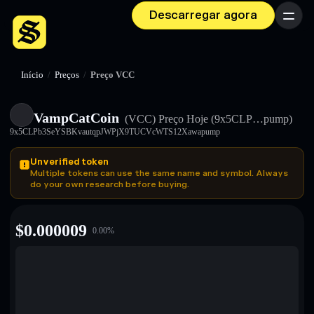
Descarregar agora
Menu
Início
/
Preços
/
Preço VCC
VampCatCoin
(VCC)
Preço Hoje
(9x5CLP…pump)
9x5CLPb3SeYSBKvautqpJWPjX9TUCVcWTS12Xawapump
Unverified token
Multiple tokens can use the same name and symbol. Always
do your own research before buying.
$
0.000009
0.00
%