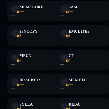
MEMELORD
SAM
$—
$—
—
—
$SNOOPY
EMULITES
$—
$—
—
—
MFUN
CT
$—
$—
—
—
BRACKETS
MEMETIC
$—
$—
—
—
SYLLA
REBA
$—
$—