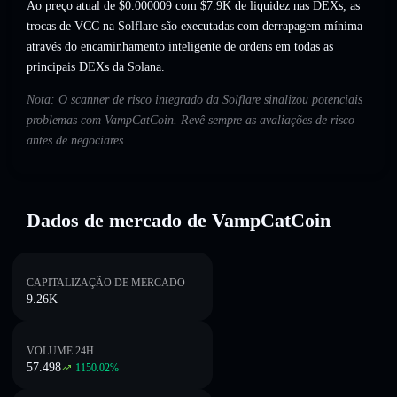
Ao preço atual de $0.000009 com $7.9K de liquidez nas DEXs, as
trocas de VCC na Solflare são executadas com derrapagem mínima
através do encaminhamento inteligente de ordens em todas as
principais DEXs da Solana.
Nota: O scanner de risco integrado da Solflare sinalizou potenciais
problemas com VampCatCoin. Revê sempre as avaliações de risco
antes de negociares.
Dados de mercado de VampCatCoin
CAPITALIZAÇÃO DE MERCADO
9.26K
VOLUME 24H
57.498
1150.02
%