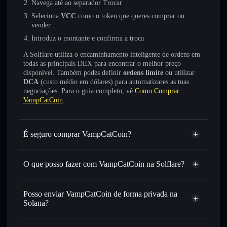
Navega até ao separador Trocar
Seleciona
VCC
como o token que queres comprar ou
vender
Introduz o montante e confirma a troca
A Solflare utiliza o encaminhamento inteligente de ordens em
todas as principais DEX para encontrar o melhor preço
disponível. Também podes definir
ordens limite
ou utilizar
DCA
(custo médio em dólares) para automatizares as tuas
negociações. Para o guia completo, vê
Como Comprar
VampCatCoin
.
É seguro comprar VampCatCoin?
VampCatCoin
não está verificado
O que posso fazer com VampCatCoin na Solflare?
VampCatCoin
Carteira Solflare
Trocar instantaneamente
— trocar VCC por SOL, USDC
Posso enviar VampCatCoin de forma privada na
ou milhares de outros tokens Solana com encaminhamento
Solana?
inteligente de ordens para obteres o melhor preço
Agregador de Privacidade
disponível