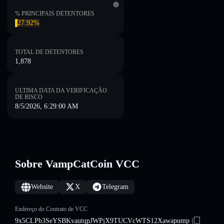
% PRINCIPAIS DETENTORES
27.92%
TOTAL DE DETENTORES
1,878
ULTIMA DATA DA VERIFICAÇÃO
DE RISCO
8/5/2026, 6:29:00 AM
Sobre VampCatCoin VCC
Website
X
Telegram
Endereço do Contrato de VCC
9x5CLPb3SeYSBKvautqpJWPjX9TUCVcWTS12Xawapump