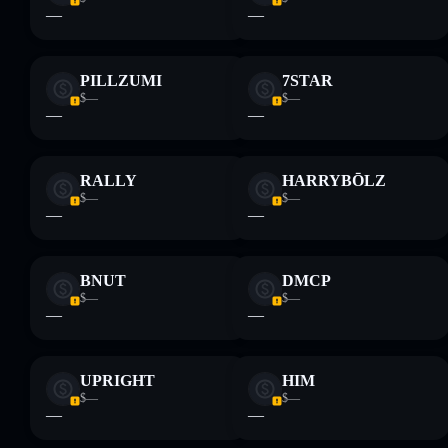
—
—
PILLZUMI
7STAR
$—
$—
—
—
RALLY
HARRYBŌLZ
$—
$—
—
—
BNUT
DMCP
$—
$—
—
—
UPRIGHT
HIM
$—
$—
—
—