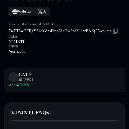
Website
X
Endereço do Contrato de VIAINTI
7wTT5wGFRgY21okVnsDmp5hcGw2n8hL1wEAKjS5wpump
Ticker
VIAINTI
Estado
Verificado
CATE
$
0.034971
64.20
%
VIAINTI FAQs