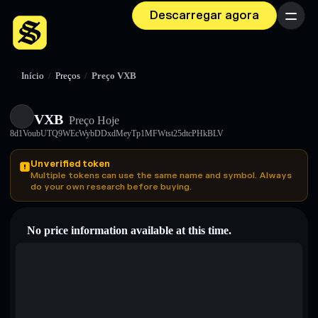
Descarregar agora
Menu
Início
/
Preços
/
Preço VXB
VXB
Preço Hoje
8d1VoubUTQ9WEcWybDDxdMeyTp1MFWtst25dtcPHkBLV
Unverified token
Multiple tokens can use the same name and symbol. Always
do your own research before buying.
No price information available at this time.