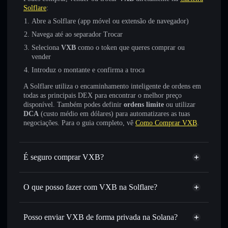
Solflare
:
Abre a Solflare (app móvel ou extensão de navegador)
Navega até ao separador Trocar
Seleciona
VXB
como o token que queres comprar ou
vender
Introduz o montante e confirma a troca
A Solflare utiliza o encaminhamento inteligente de ordens em
todas as principais DEX para encontrar o melhor preço
disponível. Também podes definir
ordens limite
ou utilizar
DCA
(custo médio em dólares) para automatizares as tuas
negociações. Para o guia completo, vê
Como Comprar VXB
.
É seguro comprar VXB?
VXB
não está verificado
O que posso fazer com VXB na Solflare?
VXB
Carteira Solflare
Trocar instantaneamente
— trocar VXB por SOL, USDC
Posso enviar VXB de forma privada na Solana?
ou milhares de outros tokens Solana com encaminhamento