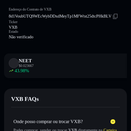
Endereço do Contrato de VXB
8d1VoubUTQ9WEcWybDDxdMeyTp1MFWtst25dtcPHkBLV
Ticker
VXB
Estado
Não verificado
NEET
$
0.023667
43.98
%
VXB FAQs
Onde posso comprar ou trocar VXB?
Podes comprar, vender ou trocar
VXB
diretamente na
Carteira