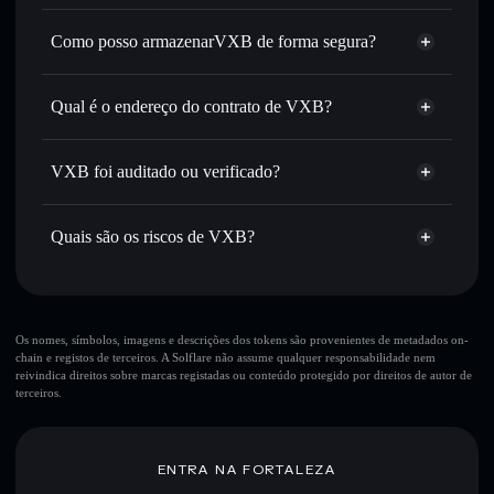
Agregador de Privacidade
inteligente de ordens para obteres o melhor preço
disponível
Como posso armazenarVXB de forma segura?
Definir ordens limite
— automatizar transações ao teu
VXB
carteira não-
preço-alvo para VXB
custodial
Solflare
Qual é o endereço do contrato de VXB?
Utilizar DCA
— investir de forma faseada ao longo do
tempo em VXB
VXB
Enviar de forma privada
— transferir VXB sem associar
8d1VoubUTQ9WEcWybDDxdMeyTp1MFWtst25dtcPHkBLV
Solflare
VXB
VXB foi auditado ou verificado?
Agregador de Privacidade
publicamente as carteiras usando o Agregador de
Privacidade integrado da Solflare
VXB
não está verificado
VXB
Carteira
Acompanhar em tempo real
— monitorizar o preço,
Quais são os riscos de VXB?
Solflare
volume, capitalização de mercado e liquidez de VXB
Manter em segurança
— guardar VXB numa carteira não-
Principais riscos para VXB:
custodial onde controlas as tuas chaves privadas
VXB
Os nomes, símbolos, imagens e descrições dos tokens são provenientes de metadados on-
chain e registos de terceiros. A Solflare não assume qualquer responsabilidade nem
mutáveis
reivindica direitos sobre marcas registadas ou conteúdo protegido por direitos de autor de
terceiros.
Aviso legal: Esta informação é apenas para fins educativos e
não constitui aconselhamento financeiro. Faz sempre a tua
ENTRA NA FORTALEZA
pesquisa. Dados fornecidos pelo rugcheck.xyz.