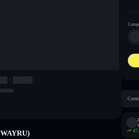
Compr
Como 
$
47
n (WAYRU)