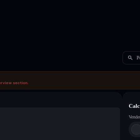
P
erview section.
Calc
Vende