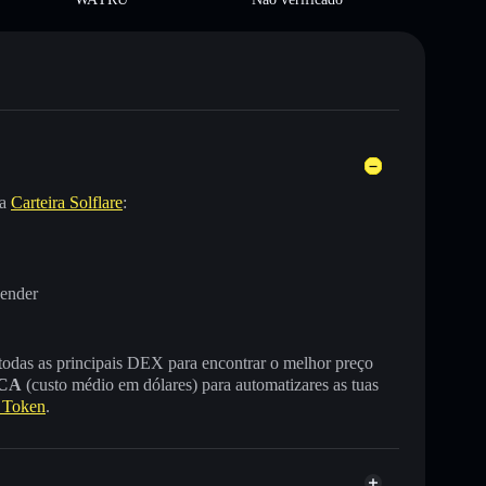
na
Carteira Solflare
:
vender
 todas as principais DEX para encontrar o melhor preço
CA
(custo médio em dólares) para automatizares as tuas
 Token
.