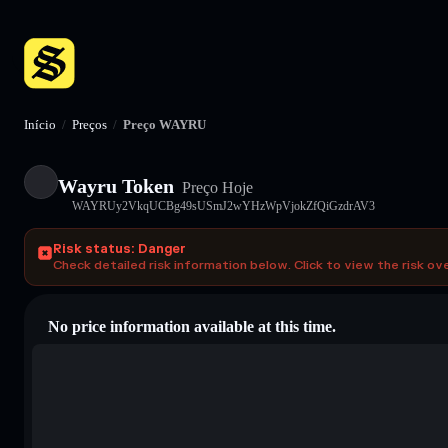
Início
/
Preços
/
Preço WAYRU
Wayru Token
Preço Hoje
WAYRUy2VkqUCBg49sUSmJ2wYHzWpVjokZfQiGzdrAV3
Risk status: Danger
Check detailed risk information below. Click to view the risk ov
No price information available at this time.