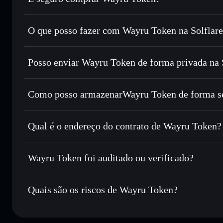
Wayru Token
não está verificado
O que posso fazer com Wayru Token na Solflar
Wayru Token
Carteira Solflare
Posso enviar Wayru Token de forma privada na
Trocar instantaneamente
— trocar WAYRU por SOL, USDC
encaminhamento inteligente de ordens para obteres o melho
Agregador de Privacidade
Definir ordens limite
— automatizar transações ao teu p
Como posso armazenarWayru Token de forma s
Utilizar DCA
— investir de forma faseada ao longo do
Wayru Token
car
Enviar de forma privada
— transferir WAYRU sem associa
Solflare
Wayru Token
Privacidade integrado da Solflare
Qual é o endereço do contrato de Wayru Token?
Acompanhar em tempo real
— monitorizar o preço, volu
Wayru Token
Manter em segurança
— guardar WAYRU numa carteira não
WAYRUy2VkqUCBg49sUSmJ2wYHzWpVjokZfQiGzdr
Wayru Token foi auditado ou verificado?
Carteira Solflare
Wayru Token
não está verificado
Quais são os riscos de Wayru Token?
Principais riscos para Wayru Token: