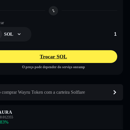
ar
SOL
Trocar SOL
O preço pode depender do serviço onramp
comprar Wayru Token com a carteira Solflare
AURA
0.012355
.83
%