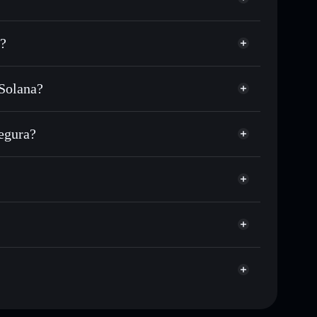
e?
 Solana?
 ou milhares de outros tokens Solana com
r preço disponível
reço-alvo para WAYRU
egura?
 tempo em WAYRU
teira não-custodial
Solflare
r publicamente as carteiras usando o Agregador de
Agregador de Privacidade
me, capitalização de mercado e liquidez de WAYRU
-custodial onde controlas as tuas chaves privadas
AV3
WAYRU