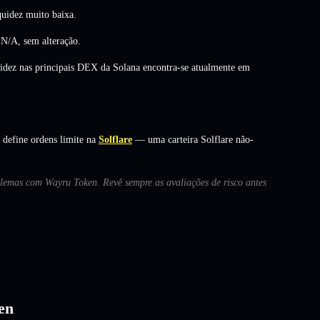
uidez muito baixa.
s
N/A
,
sem alteração
.
uidez nas principais DEX da Solana encontra-se atualmente em
define ordens limite na
Solflare
— uma carteira Solflare não-
oblemas com Wayru Token. Revê sempre as avaliações de risco antes
en