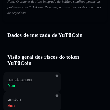
Nota: O scanner de risco integrado da Solflare sinalizou potenciais
problemas com YuTüCoin. Revê sempre as avaliações de risco antes
de negociares.
Dados de mercado de YuTüCoin
Visão geral dos riscos do token
YuTüCoin
EMISSÃO ABERTA
Não
MUTÁVEL
Sim