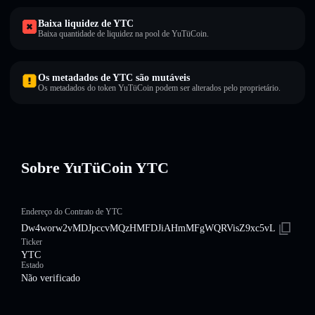
Baixa liquidez de YTC
Baixa quantidade de liquidez na pool de YuTüCoin.
Os metadados de YTC são mutáveis
Os metadados do token YuTüCoin podem ser alterados pelo proprietário.
Sobre YuTüCoin YTC
Endereço do Contrato de YTC
Dw4worw2vMDJpccvMQzHMFDJiAHmMFgWQRVisZ9xc5vL
Ticker
YTC
Estado
Não verificado