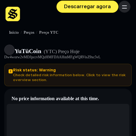
Descarregar agora
Menu
Início
/
Preços
/
Preço YTC
YuTüCoin
(YTC)
Preço Hoje
Dw4worw2vMDJpccvMQzHMFDJiAHmMFgWQRVisZ9xc5vL
Risk status: Warning
Check detailed risk information below. Click to view the risk
overview section.
No price information available at this time.