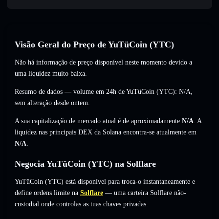
Visão Geral do Preço de YuTüCoin (YTC)
Não há informação de preço disponível neste momento devido a
uma liquidez muito baixa.
Resumo de dados — volume em 24h de YuTüCoin (YTC):
N/A
,
sem alteração
desde ontem.
A sua capitalização de mercado atual é de aproximadamente
N/A
. A
liquidez nas principais DEX da Solana encontra-se atualmente em
N/A
.
Negocia YuTüCoin (YTC) na Solflare
YuTüCoin (YTC) está disponível para troca-o instantaneamente e
define ordens limite na
Solflare
— uma carteira Solflare não-
custodial onde controlas as tuas chaves privadas.