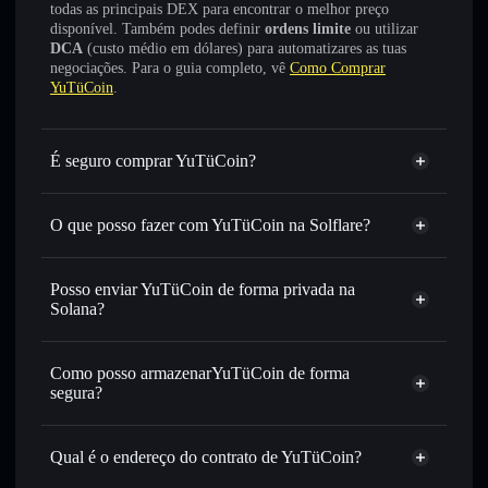
todas as principais DEX para encontrar o melhor preço
disponível. Também podes definir
ordens limite
ou utilizar
DCA
(custo médio em dólares) para automatizares as tuas
negociações. Para o guia completo, vê
Como Comprar
YuTüCoin
.
É seguro comprar YuTüCoin?
YuTüCoin
não está verificado
O que posso fazer com YuTüCoin na Solflare?
YuTüCoin
Carteira Solflare
Trocar instantaneamente
— trocar YTC por SOL, USDC
Posso enviar YuTüCoin de forma privada na
ou milhares de outros tokens Solana com encaminhamento
Solana?
inteligente de ordens para obteres o melhor preço
Agregador de Privacidade
disponível
Como posso armazenarYuTüCoin de forma
Definir ordens limite
— automatizar transações ao teu
segura?
preço-alvo para YTC
Utilizar DCA
— investir de forma faseada ao longo do
YuTüCoin
tempo em YTC
carteira não-custodial
Solflare
Qual é o endereço do contrato de YuTüCoin?
Enviar de forma privada
— transferir YTC sem associar