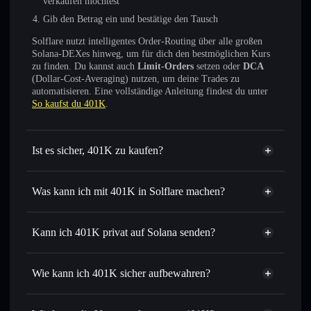
verkaufen möchtest
Gib den Betrag ein und bestätige den Tausch
Solflare nutzt intelligentes Order-Routing über alle großen
Solana-DEXes hinweg, um für dich den bestmöglichen Kurs
zu finden. Du kannst auch
Limit-Orders
setzen oder
DCA
(Dollar-Cost-Averaging) nutzen, um deine Trades zu
automatisieren. Eine vollständige Anleitung findest du unter
So kaufst du 401K
.
Ist es sicher, 401K zu kaufen?
401K
nicht verifiziert
Was kann ich mit 401K in Solflare machen?
401K
Solflare-Wallet
Tausche sofort
– tausche 401K gegen SOL, USDC oder
Kann ich 401K privat auf Solana senden?
Tausende andere Solana‑Tokens mit intelligentem Order-
Privacy
Routing zum bestmöglichen Preis
Aggregator
Wie kann ich 401K sicher aufbewahren?
Sende privat
– übertrage 401K, ohne Wallets öffentlich
miteinander zu verknüpfen, dank des integrierten Privacy
401K
nicht
Aggregators von Solflare
verwahrenden Wallet
Solflare