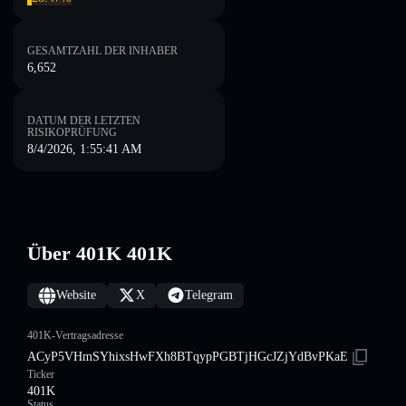
GESAMTZAHL DER INHABER
6,652
DATUM DER LETZTEN
RISIKOPRÜFUNG
8/4/2026, 1:55:41 AM
Über 401K 401K
Website
X
Telegram
401K-Vertragsadresse
ACyP5VHmSYhixsHwFXh8BTqypPGBTjHGcJZjYdBvPKaE
Ticker
401K
Status