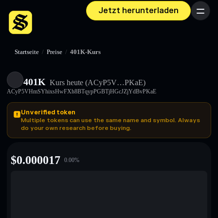
Jetzt herunterladen
Menü
Startseite
/
Preise
/
401K-Kurs
401K
Kurs heute
(ACyP5V…PKaE)
ACyP5VHmSYhixsHwFXh8BTqypPGBTjHGcJZjYdBvPKaE
Unverified token
Multiple tokens can use the same name and symbol. Always
do your own research before buying.
$
0.000017
0.00
%