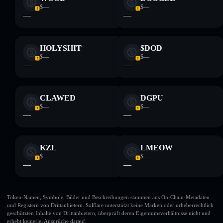
$—
$—
—
—
HOLYSHIT
$DOD
$—
$—
—
—
CLAWED
DGPU
$—
$—
—
—
KZL
LMEOW
$—
$—
—
—
Token-Namen, Symbole, Bilder und Beschreibungen stammen aus On-Chain-Metadaten
und Registern von Drittanbietern. Solflare unterstützt keine Marken oder urheberrechtlich
geschützten Inhalte von Drittanbietern, überprüft deren Eigentumsverhältnisse nicht und
erhebt keinerlei Ansprüche darauf.