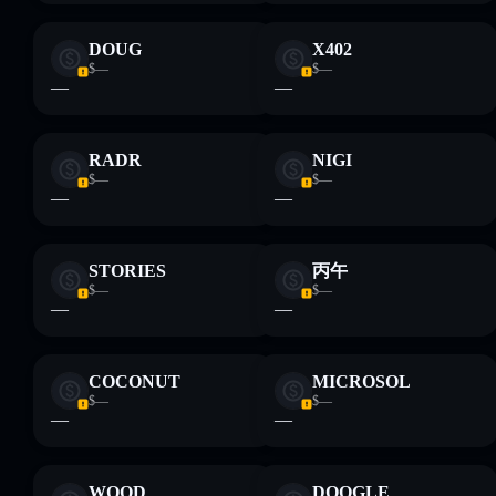
DOUG
X402
$—
$—
—
—
RADR
NIGI
$—
$—
—
—
STORIES
丙午
$—
$—
—
—
COCONUT
MICROSOL
$—
$—
—
—
WOOD
DOOGLE