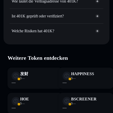
Wie lautet die Vertragsadresse von 401K?
Verfolge in Echtzeit
– beobachte Kurs, Volumen,
Marktkapitalisierung und Liquidität von 401K in Echtzeit
401K
Verwahre sicher
– halte 401K in einer nicht verwahrenden
ACyP5VHmSYhixsHwFXh8BTqypPGBTjHGcJZjYdBvPKaE
Solflare
Ist 401K geprüft oder verifiziert?
Wallet, in der du die Kontrolle über deine privaten
401K
Privacy Aggregator
Schlüssel behältst
401K
derzeit nicht
Solflare-Wallet
401K
verifiziert
Welche Risiken hat 401K?
Hauptrisiken für 401K:
401K
Weitere Token entdecken
veränderbar
发财
HAPPINESS
Haftungsausschluss: Diese Informationen dienen
$—
$—
ausschließlich Bildungszwecken und stellen keine
—
—
Finanzberatung dar. Recherchiere stets eigenständig. Daten
bereitgestellt von rugcheck.xyz.
HOE
BSCREENER
$—
$—
—
—