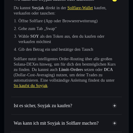
Du kannst
Soyjak
direkt in der
Solflare-Wallet
kaufen,
verkaufen oder tauschen:
Öffne Solflare (App oder Browsererweiterung)
Gehe zum Tab „Swap“
Wähle
SOY
als den Token aus, den du kaufen oder
verkaufen möchtest
Gib den Betrag ein und bestätige den Tausch
Solflare nutzt intelligentes Order-Routing über alle großen
Solana-DEXes hinweg, um für dich den bestmöglichen Kurs
zu finden. Du kannst auch
Limit-Orders
setzen oder
DCA
(Dollar-Cost-Averaging) nutzen, um deine Trades zu
automatisieren. Eine vollständige Anleitung findest du unter
So kaufst du Soyjak
.
Ist es sicher, Soyjak zu kaufen?
Soyjak
verifizierter Token
Was kann ich mit Soyjak in Solflare machen?
Soyjak
Solflare-Wallet