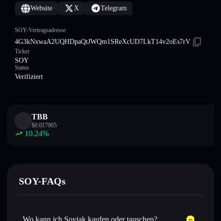
Website
X
Telegram
SOY-Vertragsadresse
4G3kNxwaA2UQHDpaQtJWQm1SReXcUD7LkT14v2oEs7rV
Ticker
SOY
Status
Verifiziert
TBB
$
0.017905
10.24
%
SOY-FAQs
Wo kann ich Soyjak kaufen oder tauschen?