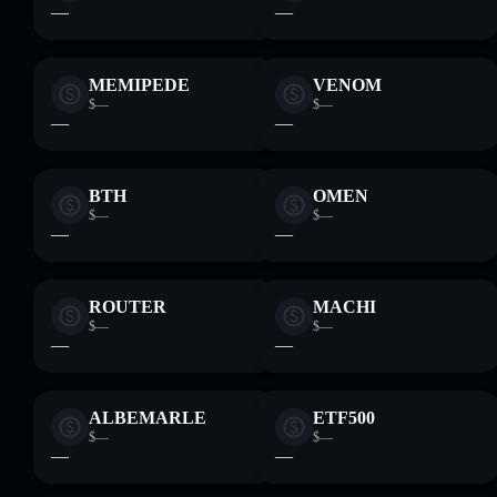
—
—
MEMIPEDE
VENOM
$—
$—
—
—
BTH
OMEN
$—
$—
—
—
ROUTER
MACHI
$—
$—
—
—
ALBEMARLE
ETF500
$—
$—
—
—