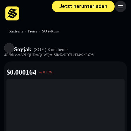
Jetzt herunterladen
Menü
Startseite
/
Preise
/
SOY-Kurs
Soyjak
(SOY)
Kurs heute
4G3kNxwaA2UQHDpaQtJWQm1SReXcUD7LkT14v2oEs7rV
$
0.000164
0.15
%