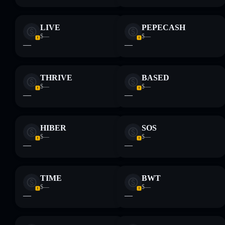
LIVE
PEPECASH
$—
$—
—
—
THRIVE
BASED
$—
$—
—
—
HIBER
SOS
$—
$—
—
—
TIME
BWT
$—
$—
—
—