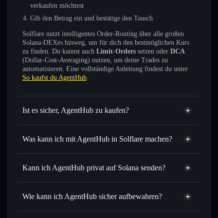
verkaufen möchtest
Gib den Betrag ein und bestätige den Tausch
Solflare nutzt intelligentes Order-Routing über alle großen
Solana-DEXes hinweg, um für dich den bestmöglichen Kurs
zu finden. Du kannst auch
Limit-Orders
setzen oder
DCA
(Dollar-Cost-Averaging) nutzen, um deine Trades zu
automatisieren. Eine vollständige Anleitung findest du unter
So kaufst du AgentHub
.
Ist es sicher, AgentHub zu kaufen?
AgentHub
nicht verifiziert
Was kann ich mit AgentHub in Solflare machen?
AgentHub
Solflare-Wallet
Sofort tauschen
– handle DIRA gegen SOL, USDC oder
Kann ich AgentHub privat auf Solana senden?
Tausende anderer Solana-Tokens mit intelligentem Order
Privacy
Routing zum bestmöglichen Kurs
Aggregator
Wie kann ich AgentHub sicher aufbewahren?
Limit-Orders setzen
– automatisiere Trades zu deinem
Zielkurs für DIRA
AgentHub
Durchschnittskosteneffekt nutzen
– Schritt für Schritt