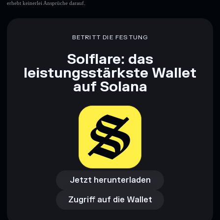
erhebt keinerlei Ansprüche darauf.
BETRITT DIE FESTUNG
Solflare: das
leistungsstärkste Wallet
auf Solana
Jetzt herunterladen
Zugriff auf die Wallet
Jetzt herunterladen
Zugriff auf die Wallet