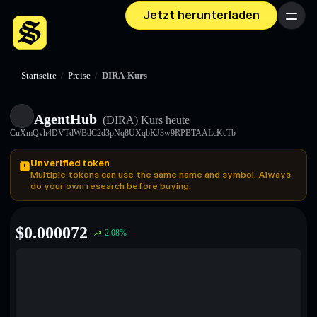
Jetzt herunterladen
Menü
Startseite
/
Preise
/
DIRA-Kurs
AgentHub
(DIRA)
Kurs heute
CuXmQvh4DVTdWBdC2d3pNq8UXqbKJ3w9RPBTAALcKcTb
Unverified token
Multiple tokens can use the same name and symbol. Always
do your own research before buying.
$
0.000072
2.08
%