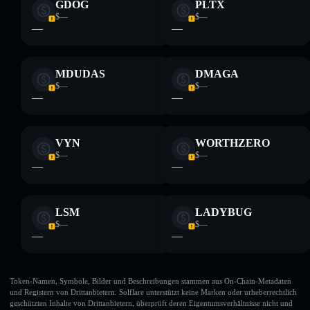
GDOG
PLTX
$—
$—
—
—
MDUDAS
DMAGA
$—
$—
—
—
VYN
WORTHZERO
$—
$—
—
—
LSM
LADYBUG
$—
$—
—
—
Token-Namen, Symbole, Bilder und Beschreibungen stammen aus On-Chain-Metadaten
und Registern von Drittanbietern. Solflare unterstützt keine Marken oder urheberrechtlich
geschützten Inhalte von Drittanbietern, überprüft deren Eigentumsverhältnisse nicht und