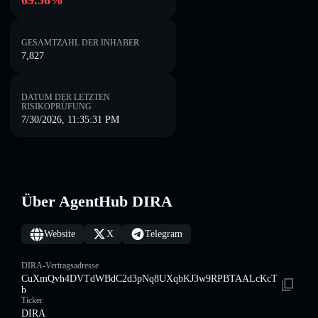
69.36%
GESAMTZAHL DER INHABER
7,827
DATUM DER LETZTEN
RISIKOPRÜFUNG
7/30/2026, 11:35:31 PM
Über AgentHub DIRA
Website
X
Telegram
DIRA-Vertragsadresse
CuXmQvh4DVTdWBdC2d3pNq8UXqbKJ3w9RPBTAALcKcT
b
Ticker
DIRA