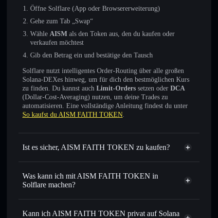
Öffne Solflare (App oder Browsererweiterung)
Gehe zum Tab „Swap“
Wähle
AISM
als den Token aus, den du kaufen oder
verkaufen möchtest
Gib den Betrag ein und bestätige den Tausch
Solflare nutzt intelligentes Order-Routing über alle großen
Solana-DEXes hinweg, um für dich den bestmöglichen Kurs
zu finden. Du kannst auch
Limit-Orders
setzen oder
DCA
(Dollar-Cost-Averaging) nutzen, um deine Trades zu
automatisieren. Eine vollständige Anleitung findest du unter
So kaufst du AISM FAITH TOKEN
.
Ist es sicher, AISM FAITH TOKEN zu kaufen?
AISM FAITH TOKEN
nicht
verifiziert
Was kann ich mit AISM FAITH TOKEN in
Solflare machen?
AISM FAITH TOKEN
Solflare-Wallet
Sofort tauschen
– handle AISM gegen SOL, USDC oder
Kann ich AISM FAITH TOKEN privat auf Solana