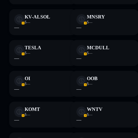
KV-ALSOL
MNSRY
$—
$—
—
—
TESLA
MCDULL
$—
$—
—
—
OI
OOB
$—
$—
—
—
KOMT
WNTV
$—
$—
—
—