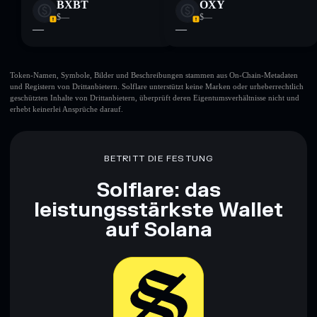
BXBT
OXY
$—
$—
—
—
Token-Namen, Symbole, Bilder und Beschreibungen stammen aus On-Chain-Metadaten
und Registern von Drittanbietern. Solflare unterstützt keine Marken oder urheberrechtlich
geschützten Inhalte von Drittanbietern, überprüft deren Eigentumsverhältnisse nicht und
erhebt keinerlei Ansprüche darauf.
BETRITT DIE FESTUNG
Solflare: das
leistungsstärkste Wallet
auf Solana