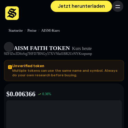
Jetzt herunterladen
Menü
Startseite
/
Preise
/
AISM-Kurs
AISM FAITH TOKEN
Kurs heute
9ZFfZwZDfoSqj7HFD7BNGy57XVNkd1BR2UrNYKsnpump
Unverified token
Multiple tokens can use the same name and symbol. Always
do your own research before buying.
$
0.006366
0.36
%