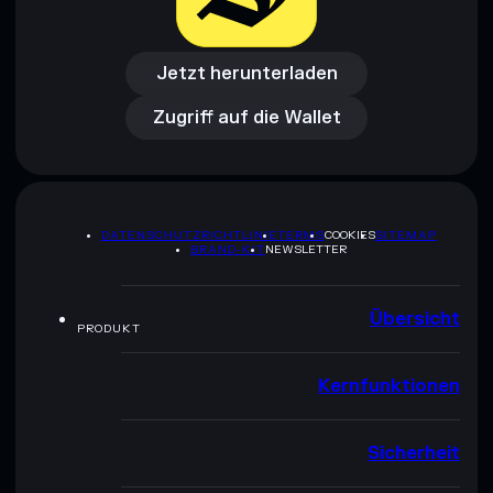
Jetzt herunterladen
Zugriff auf die Wallet
Jetzt herunterladen
Zugriff auf die Wallet
DATENSCHUTZRICHTLINIE
TERMS
COOKIES
SITEMAP
BRAND-KIT
NEWSLETTER
Übersicht
PRODUKT
Kernfunktionen
Sicherheit