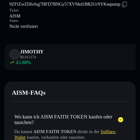
9ZFfZwZDfoSqj7HFD7BNGy57XVNkd1BR2UrNYKsnpump
Ticker
AISM
Status
Nicht verifiziert
JIMOTHY
$
0.011174
43.88
%
AISM-FAQs
Wo kann ich AISM FAITH TOKEN kaufen oder
tauschen?
Du kannst
AISM FAITH TOKEN
direkt in der
Solflare-
Wallet
kaufen, verkaufen oder tauschen: