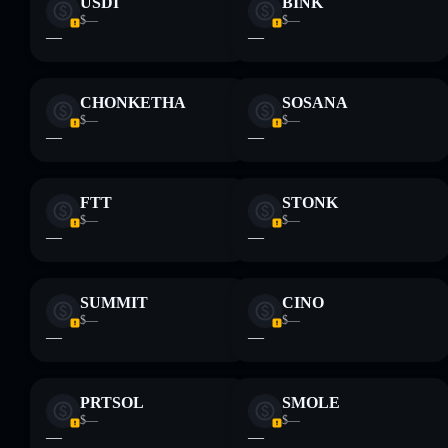
USDI
BINK
Finanzberatung dar. Recherchiere stets eigenständig. Daten
$—
$—
bereitgestellt von rugcheck.xyz.
—
—
CHONKETHA
SOSANA
$—
$—
—
—
FTT
STONK
$—
$—
—
—
SUMMIT
CINO
$—
$—
—
—
PRTSOL
SMOLE
$—
$—
—
—