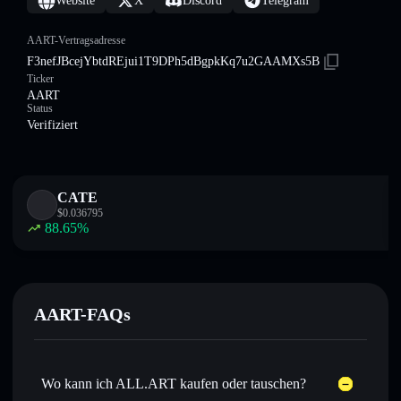
Website
X
Discord
Telegram
AART-Vertragsadresse
F3nefJBcejYbtdREjui1T9DPh5dBgpkKq7u2GAAMXs5B
Ticker
AART
Status
Verifiziert
CATE
$
0.036795
88.65
%
AART-FAQs
Wo kann ich ALL.ART kaufen oder tauschen?