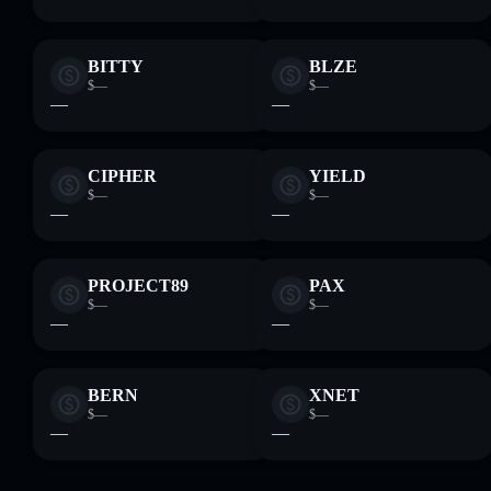
BITTY
BLZE
$—
$—
—
—
CIPHER
YIELD
$—
$—
—
—
PROJECT89
PAX
$—
$—
—
—
BERN
XNET
$—
$—
—
—