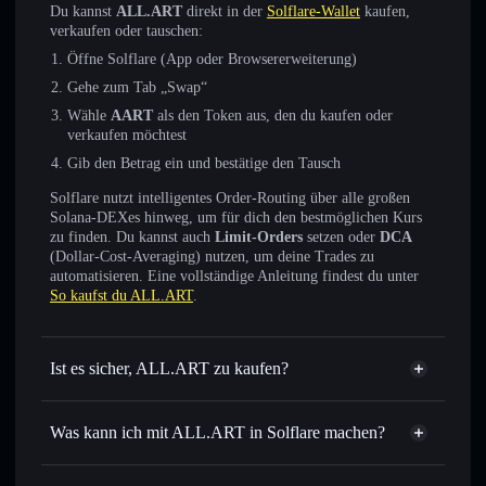
Du kannst
ALL.ART
direkt in der
Solflare-Wallet
kaufen,
verkaufen oder tauschen:
Öffne Solflare (App oder Browsererweiterung)
Gehe zum Tab „Swap“
Wähle
AART
als den Token aus, den du kaufen oder
verkaufen möchtest
Gib den Betrag ein und bestätige den Tausch
Solflare nutzt intelligentes Order-Routing über alle großen
Solana-DEXes hinweg, um für dich den bestmöglichen Kurs
zu finden. Du kannst auch
Limit-Orders
setzen oder
DCA
(Dollar-Cost-Averaging) nutzen, um deine Trades zu
automatisieren. Eine vollständige Anleitung findest du unter
So kaufst du ALL.ART
.
Ist es sicher, ALL.ART zu kaufen?
ALL.ART
verifizierter Token
Was kann ich mit ALL.ART in Solflare machen?
ALL.ART
Solflare-Wallet