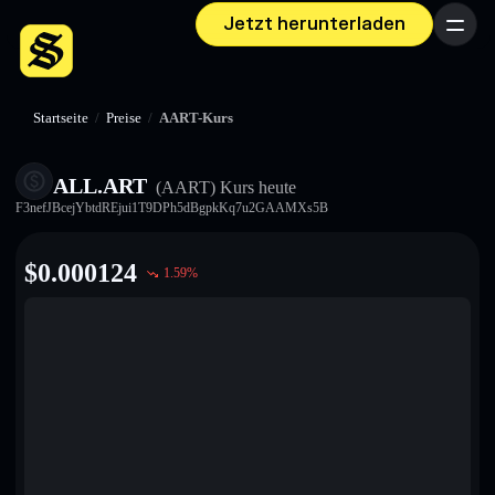
Jetzt herunterladen
Menü
Startseite
/
Preise
/
AART-Kurs
ALL.ART
(AART)
Kurs heute
F3nefJBcejYbtdREjui1T9DPh5dBgpkKq7u2GAAMXs5B
$
0.000124
1.59
%