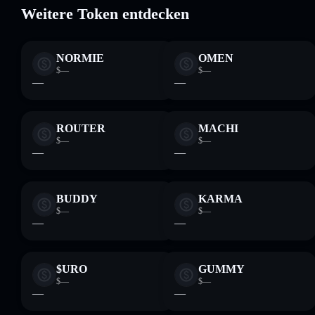
Weitere Token entdecken
NORMIE
OMEN
$—
$—
—
—
ROUTER
MACHI
$—
$—
—
—
BUDDY
KARMA
$—
$—
—
—
$URO
GUMMY
$—
$—
—
—