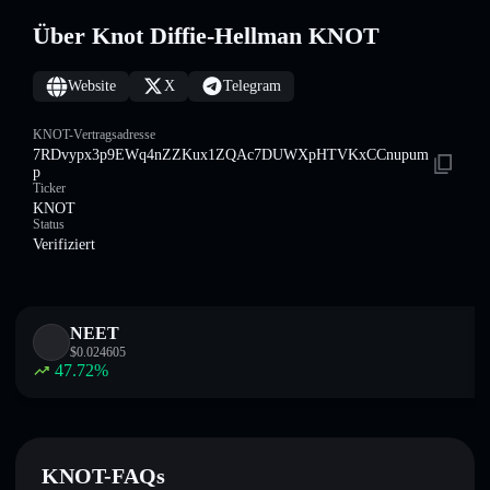
Über Knot Diffie-Hellman KNOT
Website
X
Telegram
KNOT-Vertragsadresse
7RDvypx3p9EWq4nZZKux1ZQAc7DUWXpHTVKxCCnupum
p
Ticker
KNOT
Status
Verifiziert
NEET
$
0.024605
47.72
%
KNOT-FAQs