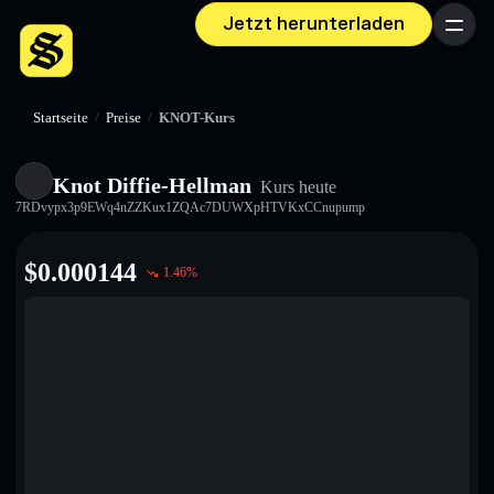
Jetzt herunterladen
Menü
Startseite
/
Preise
/
KNOT-Kurs
Knot Diffie-Hellman
Kurs heute
7RDvypx3p9EWq4nZZKux1ZQAc7DUWXpHTVKxCCnupump
$
0.000144
1.46
%