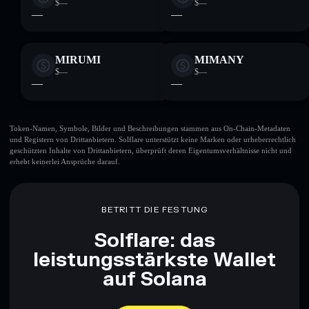
$—
$—
—
—
MIRUMI
MIMANY
$—
$—
—
—
Token-Namen, Symbole, Bilder und Beschreibungen stammen aus On-Chain-Metadaten
und Registern von Drittanbietern. Solflare unterstützt keine Marken oder urheberrechtlich
geschützten Inhalte von Drittanbietern, überprüft deren Eigentumsverhältnisse nicht und
erhebt keinerlei Ansprüche darauf.
BETRITT DIE FESTUNG
Solflare: das
leistungsstärkste Wallet
auf Solana