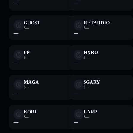
—
—
GHOST
RETARDIO
$—
$—
—
—
PP
HXRO
$—
$—
—
—
MAGA
$GARY
$—
$—
—
—
KORI
LARP
$—
$—
—
—