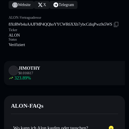
Website
X
Telegram
ALON-Vertragsadresse
8XtRWb4uAAJFMP4QQhoYYCWR6XXb7ybcCdiqPwz9s5WS
Ticker
ALON
Status
Verifiziert
JIMOTHY
$
0.016617
323.89
%
ALON-FAQs
Wo kann ich Alon kaufen oder tauschen?