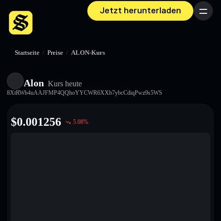
Jetzt herunterladen
Menü
Startseite
/
Preise
/
ALON-Kurs
Alon
Kurs heute
8XtRWb4uAAJFMP4QQhoYYCWR6XXb7ybcCdiqPwz9s5WS
$
0.001256
5.08
%