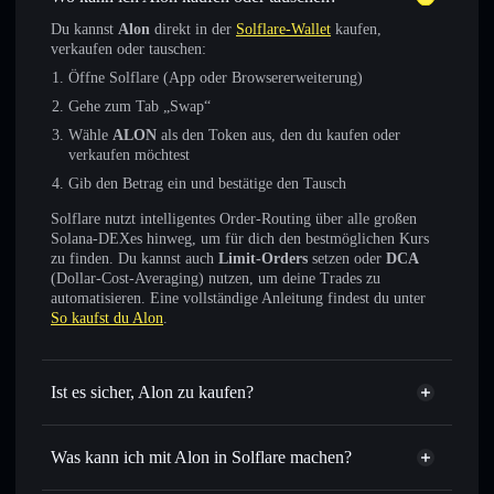
Du kannst
Alon
direkt in der
Solflare-Wallet
kaufen,
verkaufen oder tauschen:
Öffne Solflare (App oder Browsererweiterung)
Gehe zum Tab „Swap“
Wähle
ALON
als den Token aus, den du kaufen oder
verkaufen möchtest
Gib den Betrag ein und bestätige den Tausch
Solflare nutzt intelligentes Order-Routing über alle großen
Solana-DEXes hinweg, um für dich den bestmöglichen Kurs
zu finden. Du kannst auch
Limit-Orders
setzen oder
DCA
(Dollar-Cost-Averaging) nutzen, um deine Trades zu
automatisieren. Eine vollständige Anleitung findest du unter
So kaufst du Alon
.
Ist es sicher, Alon zu kaufen?
Alon
verifizierter Token
Was kann ich mit Alon in Solflare machen?
Alon
Solflare-Wallet