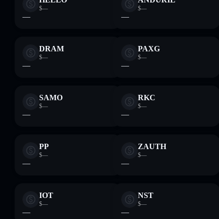
$—
$—
—
—
DRAM
PAXG
$—
$—
—
—
SAMO
RKC
$—
$—
—
—
PP
ZAUTH
$—
$—
—
—
IOT
NST
$—
$—
—
—