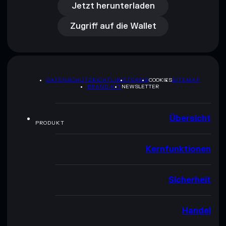
Zugriff auf die Wallet
Jetzt herunterladen
Zugriff auf die Wallet
DATENSCHUTZRICHTLINIE
TERMS
COOKIES
SITEMAP
BRAND-KIT
NEWSLETTER
Übersicht
PRODUKT
Kernfunktionen
Sicherheit
Handel