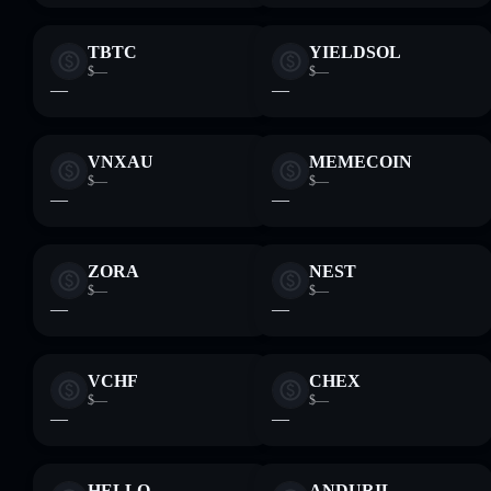
TBTC
YIELDSOL
$—
$—
—
—
VNXAU
MEMECOIN
$—
$—
—
—
ZORA
NEST
$—
$—
—
—
VCHF
CHEX
$—
$—
—
—
HELLO
ANDURIL