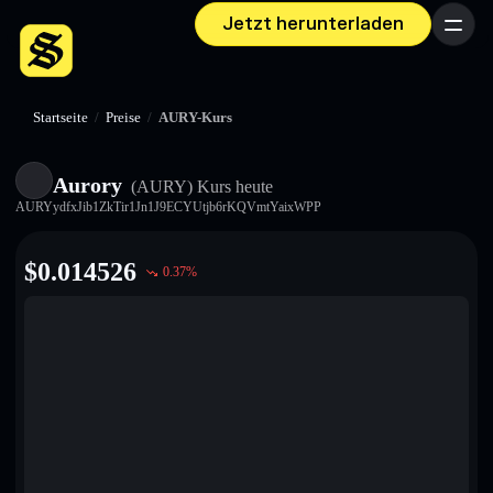
Jetzt herunterladen
Menü
Startseite
/
Preise
/
AURY-Kurs
Aurory
(AURY)
Kurs heute
AURYydfxJib1ZkTir1Jn1J9ECYUtjb6rKQVmtYaixWPP
$
0.014526
0.37
%