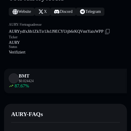
Website
X
Discord
Telegram
AURY-Vertragsadresse
AURYydfxJib1ZkTir1Jn1J9ECYUtjb6rKQVmtYaixWPP
Ticker
AURY
Status
Verifiziert
BMT
$
0.024424
87.67
%
AURY-FAQs