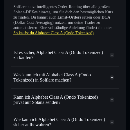
Solflare nutzt intelligentes Order-Routing über alle großen
Solana-DEXes hinweg, um für dich den bestmöglichen Kurs
zu finden. Du kannst auch
Limit-Orders
setzen oder
DCA
(Dollar-Cost-Averaging) nutzen, um deine Trades zu
automatisieren. Eine vollständige Anleitung findest du unter
So kaufst du Alphabet Class A (Ondo Tokenized)
.
Ist es sicher, Alphabet Class A (Ondo Tokenized)
zu kaufen?
Alphabet Class A (Ondo Tokenized)
verifizierter
Token
Was kann ich mit Alphabet Class A (Ondo
Tokenized) in Solflare machen?
Alphabet Class A (Ondo Tokenized)
Solflare-
Wallet
Kann ich Alphabet Class A (Ondo Tokenized)
Tausche sofort
– tausche GOOGLON gegen SOL, USDC
privat auf Solana senden?
oder Tausende andere Solana‑Tokens mit intelligentem
Solflare-Wallet
Privacy
Order-Routing zum bestmöglichen Preis
Aggregator
Alphabet Class A
Wie kann ich Alphabet Class A (Ondo Tokenized)
Sende privat
– übertrage GOOGLON, ohne Wallets
(Ondo Tokenized)
sicher aufbewahren?
öffentlich miteinander zu verknüpfen, dank des integrierten
Privacy Aggregators von Solflare