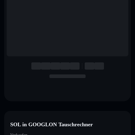
English
Deutsch
Italiano
Português
Español
SOL in GOOGLON Tauschrechner