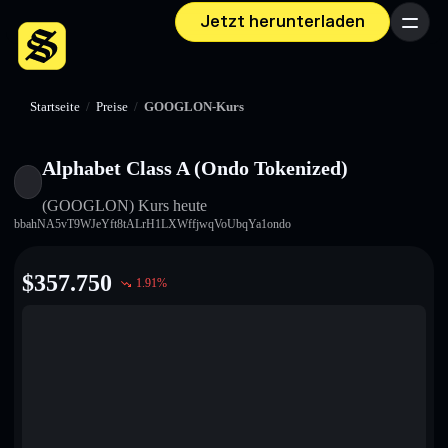
Jetzt herunterladen
Menü
Startseite
/
Preise
/
GOOGLON-Kurs
Alphabet Class A (Ondo Tokenized)
(GOOGLON)
Kurs heute
bbahNA5vT9WJeYft8tALrH1LXWffjwqVoUbqYa1ondo
$
357.750
1.91
%