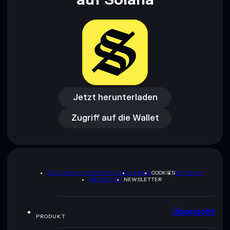
auf Solana
Jetzt herunterladen
Zugriff auf die Wallet
Jetzt herunterladen
Zugriff auf die Wallet
DATENSCHUTZRICHTLINIE
TERMS
COOKIES
SITEMAP
BRAND-KIT
NEWSLETTER
Übersicht
PRODUKT