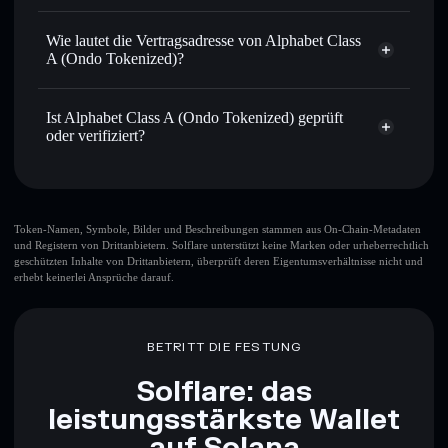
Alphabet Class A (Ondo Tokenized)
Verfolge in Echtzeit
– beobachte Kurs, Volumen,
nicht verwahrenden Wallet
Wie lautet die Vertragsadresse von Alphabet Class
Marktkapitalisierung und Liquidität von GOOGLON in
Solflare
A (Ondo Tokenized)?
Echtzeit
Verwahre sicher
– halte GOOGLON in einer nicht
Alphabet Class A
verwahrenden Wallet, in der du die Kontrolle über deine
(Ondo Tokenized)
Ist Alphabet Class A (Ondo Tokenized) geprüft
privaten Schlüssel behältst
bbahNA5vT9WJeYft8tALrH1LXWffjwqVoUbqYa1ondo
oder verifiziert?
Privacy Aggregator
Alphabet Class A (Ondo Tokenized)
verifiziert
Solflare-Wallet
GOOGLON
Token-Namen, Symbole, Bilder und Beschreibungen stammen aus On-Chain-Metadaten
und Registern von Drittanbietern. Solflare unterstützt keine Marken oder urheberrechtlich
geschützten Inhalte von Drittanbietern, überprüft deren Eigentumsverhältnisse nicht und
erhebt keinerlei Ansprüche darauf.
BETRITT DIE FESTUNG
Solflare: das
leistungsstärkste Wallet