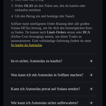
Wähle
OLAS
als den Token aus, den du kaufen oder
verkaufen möchtest
Gib den Betrag ein und bestätige den Tausch
Solflare nutzt intelligentes Order-Routing über alle großen
Solana-DEXes hinweg, um für dich den bestmöglichen Kurs
zu finden. Du kannst auch
Limit-Orders
setzen oder
DCA
(Dollar-Cost-Averaging) nutzen, um deine Trades zu
automatisieren. Eine vollständige Anleitung findest du unter
So kaufst du Autonolas
.
Ist es sicher, Autonolas zu kaufen?
Autonolas
nicht verifiziert
Was kann ich mit Autonolas in Solflare machen?
Autonolas
Solflare-Wallet
Sofort tauschen
– handle OLAS gegen SOL, USDC oder
Kann ich Autonolas privat auf Solana senden?
Tausende anderer Solana-Tokens mit intelligentem Order
Privacy
Routing zum bestmöglichen Kurs
Aggregator
Wie kann ich Autonolas sicher aufbewahren?
Limit-Orders setzen
– automatisiere Trades zu deinem