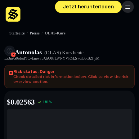
Jetzt herunterladen
Menü
Startseite
/
Preise
/
OLAS-Kurs
Autonolas
(OLAS)
Kurs heute
Ez3nzG9ofodYCvEmw73XhQ87LWNYVRM2s7diB5tBZPyM
Risk status: Danger
Check detailed risk information below. Click to view the risk
overview section.
$
0.02563
1.81
%