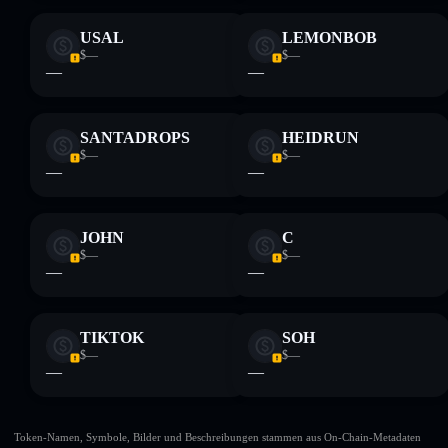
USAL
LEMONBOB
$—
$—
—
—
SANTADROPS
HEIDRUN
$—
$—
—
—
JOHN
C
$—
$—
—
—
TIKTOK
SOH
$—
$—
—
—
Token-Namen, Symbole, Bilder und Beschreibungen stammen aus On-Chain-Metadaten