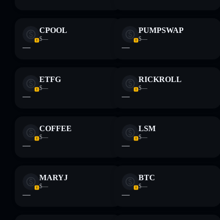
CPOOL
PUMPSWAP
$—
$—
—
—
ETFG
RICKROLL
$—
$—
—
—
COFFEE
LSM
$—
$—
—
—
MARYJ
BTC
$—
$—
—
—