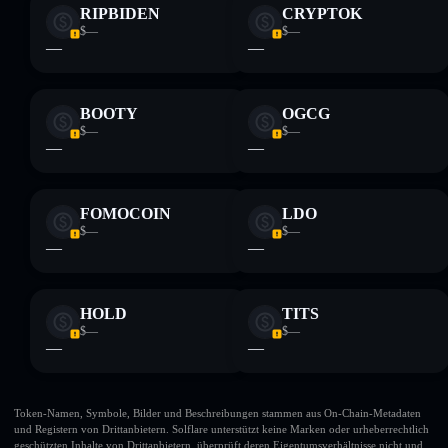
RIPBIDEN
CRYPTOK
$—
$—
—
—
BOOTY
OGCG
$—
$—
—
—
FOMOCOIN
LDO
$—
$—
—
—
HOLD
TITS
$—
$—
—
—
Token-Namen, Symbole, Bilder und Beschreibungen stammen aus On-Chain-Metadaten
und Registern von Drittanbietern. Solflare unterstützt keine Marken oder urheberrechtlich
geschützten Inhalte von Drittanbietern, überprüft deren Eigentumsverhältnisse nicht und