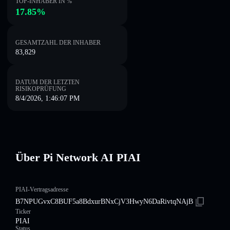
TOP-INHABER IN %
17.85%
GESAMTZAHL DER INHABER
83,829
DATUM DER LETZTEN
RISIKOPRÜFUNG
8/4/2026, 1:46:07 PM
Über Pi Network AI PIAI
PIAI-Vertragsadresse
B7NPUGvxC8BUF5a8BdxurBNxCjV3HwyN6DaRivtqNAjB
Ticker
PIAI
Status