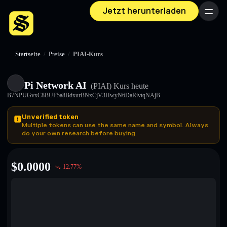
Jetzt herunterladen
Menü
Startseite
/
Preise
/
PIAI-Kurs
Pi Network AI
(PIAI)
Kurs heute
B7NPUGvxC8BUF5a8BdxurBNxCjV3HwyN6DaRivtqNAjB
Unverified token
Multiple tokens can use the same name and symbol. Always
do your own research before buying.
$
0.0000
12.77
%