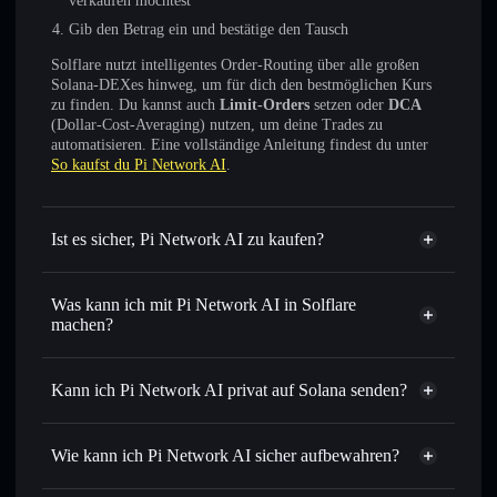
verkaufen möchtest
Gib den Betrag ein und bestätige den Tausch
Solflare nutzt intelligentes Order-Routing über alle großen
Solana-DEXes hinweg, um für dich den bestmöglichen Kurs
zu finden. Du kannst auch
Limit-Orders
setzen oder
DCA
(Dollar-Cost-Averaging) nutzen, um deine Trades zu
automatisieren. Eine vollständige Anleitung findest du unter
So kaufst du Pi Network AI
.
Ist es sicher, Pi Network AI zu kaufen?
Pi Network AI
nicht
verifiziert
Was kann ich mit Pi Network AI in Solflare
machen?
Pi Network AI
Solflare-Wallet
Sofort tauschen
– handle PIAI gegen SOL, USDC oder
Kann ich Pi Network AI privat auf Solana senden?
Tausende anderer Solana-Tokens mit intelligentem Order
Privacy
Routing zum bestmöglichen Kurs
Aggregator
Wie kann ich Pi Network AI sicher aufbewahren?
Limit-Orders setzen
– automatisiere Trades zu deinem
Zielkurs für PIAI
Pi Network AI