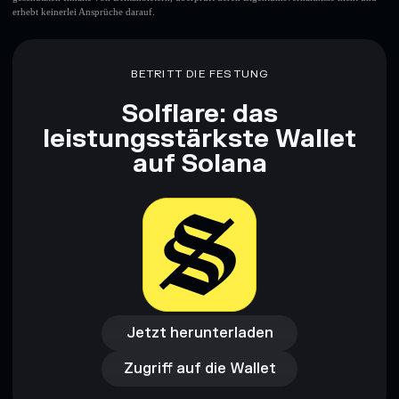
erhebt keinerlei Ansprüche darauf.
BETRITT DIE FESTUNG
Solflare: das
leistungsstärkste Wallet
auf Solana
Jetzt herunterladen
Zugriff auf die Wallet
Jetzt herunterladen
Zugriff auf die Wallet