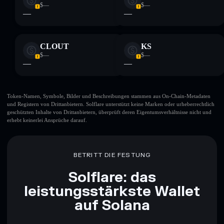
$—
$—
—
—
CLOUT
KS
$—
$—
—
—
Token-Namen, Symbole, Bilder und Beschreibungen stammen aus On-Chain-Metadaten
und Registern von Drittanbietern. Solflare unterstützt keine Marken oder urheberrechtlich
geschützten Inhalte von Drittanbietern, überprüft deren Eigentumsverhältnisse nicht und
erhebt keinerlei Ansprüche darauf.
BETRITT DIE FESTUNG
Solflare: das
leistungsstärkste Wallet
auf Solana