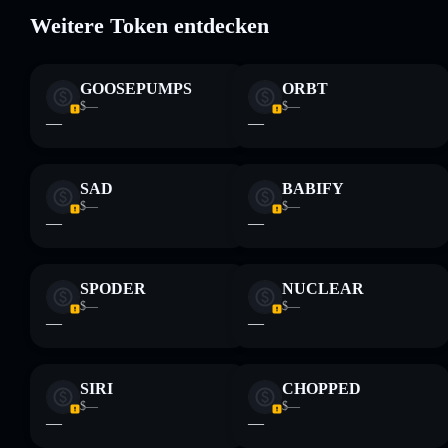
Weitere Token entdecken
Haftungsausschluss: Diese Informationen dienen
ausschließlich Bildungszwecken und stellen keine
GOOSEPUMPS
ORBT
Finanzberatung dar. Recherchiere stets eigenständig. Daten
$—
$—
bereitgestellt von rugcheck.xyz.
—
—
SAD
BABIFY
$—
$—
—
—
SPODER
NUCLEAR
$—
$—
—
—
SIRI
CHOPPED
$—
$—
—
—