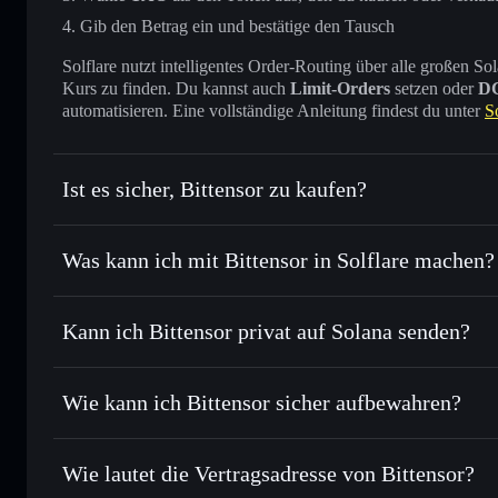
Gib den Betrag ein und bestätige den Tausch
Solflare nutzt intelligentes Order-Routing über alle großen
Kurs zu finden. Du kannst auch
Limit-Orders
setzen oder
D
automatisieren. Eine vollständige Anleitung findest du unter
S
Ist es sicher, Bittensor zu kaufen?
Bittensor
verifizierter Token
Was kann ich mit Bittensor in Solflare machen?
Bittensor
Solflare-Wallet
Kann ich Bittensor privat auf Solana senden?
Sofort tauschen
– handle TAO gegen SOL, USDC oder Taus
Routing zum bestmöglichen Kurs
Solflare-Wallet
Privacy Aggrega
Limit-Orders setzen
– automatisiere Trades zu deinem Zi
Wie kann ich Bittensor sicher aufbewahren?
Durchschnittskosteneffekt nutzen
– Schritt für Schritt p
Bittensor
nic
Privat senden
– übertrage TAO, ohne Wallets öffentlich zu 
Aggregators
Wie lautet die Vertragsadresse von Bittensor?
In Echtzeit verfolgen
– überwache Kurs, Volumen, Marktka