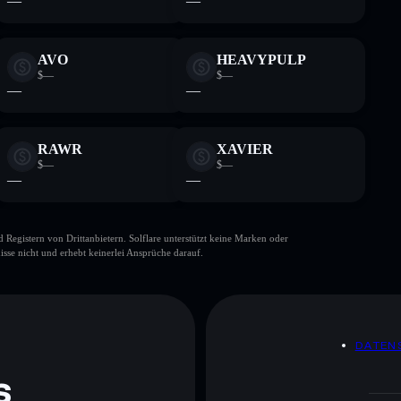
—
—
AVO
HEAVYPULP
$—
$—
—
—
RAWR
XAVIER
$—
$—
—
—
gistern von Drittanbietern. Solflare unterstützt keine Marken oder
isse nicht und erhebt keinerlei Ansprüche darauf.
DATEN
s