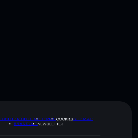
SCHUTZRICHTLINIE
TERMS
SITEMAP
COOKIES
BRAND-KIT
NEWSLETTER