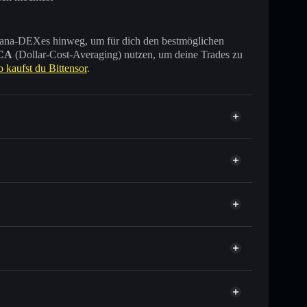
 Solana-DEXes hinweg, um für dich den bestmöglichen
CA
(Dollar-Cost-Averaging) nutzen, um deine Trades zu
o kaufst du Bittensor
.
ende anderer Solana-Tokens mit intelligentem Order
tor
Bittensor
elkurs für TAO
er Durchschnittskosteneffekt in TAO einsteigen
ht verwahrenden Wallet
Solflare
verknüpfen, mithilfe des in Solflare integrierten Privacy
pitalisierung und Liquidität von TAO