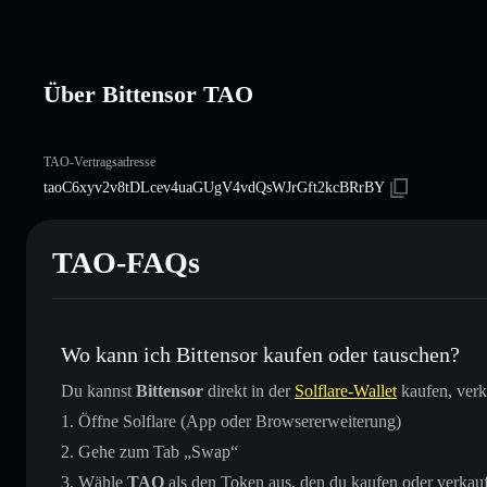
Über Bittensor TAO
TAO-Vertragsadresse
taoC6xyv2v8tDLcev4uaGUgV4vdQsWJrGft2kcBRrBY
TAO-FAQs
Wo kann ich Bittensor kaufen oder tauschen?
Du kannst
Bittensor
direkt in der
Solflare-Wallet
kaufen, verk
Öffne Solflare (App oder Browsererweiterung)
Gehe zum Tab „Swap“
Wähle
TAO
als den Token aus, den du kaufen oder verkau