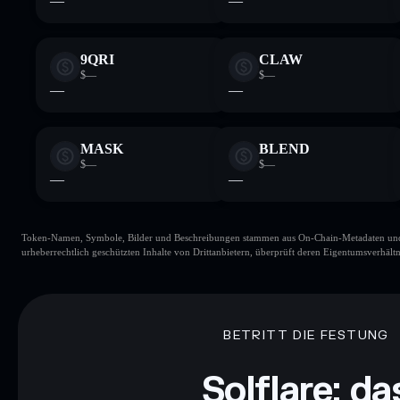
—
—
9QRI
CLAW
$—
$—
—
—
MASK
BLEND
$—
$—
—
—
Token-Namen, Symbole, Bilder und Beschreibungen stammen aus On-Chain-Metadaten und Re
urheberrechtlich geschützten Inhalte von Drittanbietern, überprüft deren Eigentumsverhältn
BETRITT DIE FESTUNG
Solflare: da