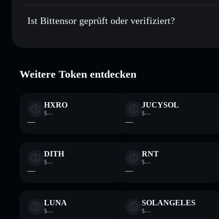
Privacy Aggregator
Bittensor
tao
Sicher verwahren
– halte TAO in einer nicht verwahrenden 
Ist Bittensor geprüft oder verifiziert?
Solflare-Wallet
TAO
Bittensor
verifiziert
Weitere Token entdecken
HXRO
JUCYSOL
$—
$—
—
—
DITH
RNT
$—
$—
—
—
LUNA
SOLANGELES
$—
$—