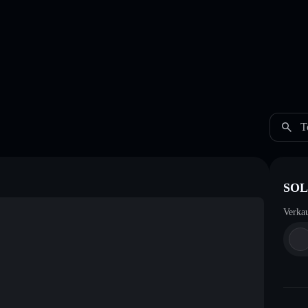
T
SOL
Verka