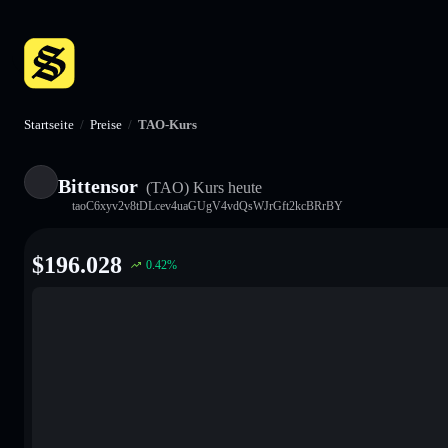
Startseite
/
Preise
/
TAO-Kurs
Bittensor
(TAO)
Kurs heute
taoC6xyv2v8tDLcev4uaGUgV4vdQsWJrGft2kcBRrBY
$
196.028
0.42
%