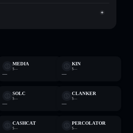
C6xyv2v8tDLcev4uaGUgV4vdQsWJrGft2kcBRrBY
Wallet, in der du deine privaten Schlüssel kontrollierst
MEDIA
KIN
$—
$—
—
—
SOLC
CLANKER
$—
$—
—
—
CASHCAT
PERCOLATOR
$—
$—