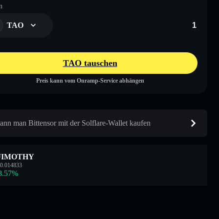
n
TAO
TAO tauschen
Preis kann vom Onramp-Service abhängen
ann man Bittensor mit der Solflare-Wallet kaufen
JIMOTHY
0.014833
8.57
%