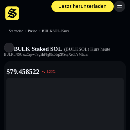
Jetzt herunterladen
Menü
Startseite
/
Preise
/
BULKSOL-Kurs
BULK Staked SOL
(BULKSOL)
Kurs heute
BULKoNSGzxtCqzwTvg5hFJg8fx6dqZRScyXe5LYMfxrn
$
79.458522
1.26
%