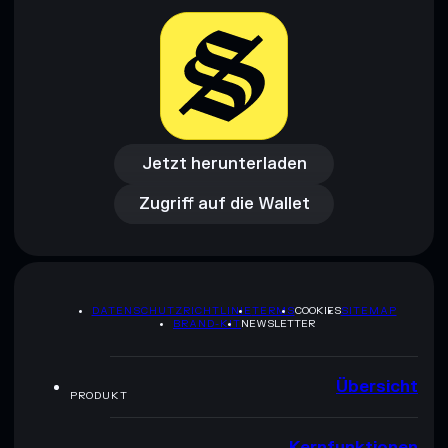
Jetzt herunterladen
Zugriff auf die Wallet
Jetzt herunterladen
Zugriff auf die Wallet
DATENSCHUTZRICHTLINIE
TERMS
COOKIES
SITEMAP
BRAND-KIT
NEWSLETTER
Übersicht
PRODUKT
Kernfunktionen