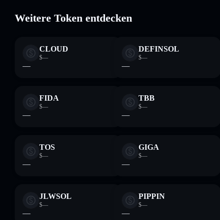
BULKSOL
Weitere Token entdecken
CLOUD
DEFINSOL
$—
$—
—
—
FIDA
TBB
$—
$—
—
—
TOS
GIGA
$—
$—
—
—
JLWSOL
PIPPIN
$—
$—
—
—