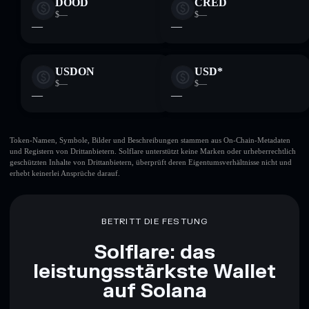
DOOD
CRED
$—
$—
—
—
USDON
USD*
$—
$—
—
—
Token-Namen, Symbole, Bilder und Beschreibungen stammen aus On-Chain-Metadaten
und Registern von Drittanbietern. Solflare unterstützt keine Marken oder urheberrechtlich
geschützten Inhalte von Drittanbietern, überprüft deren Eigentumsverhältnisse nicht und
erhebt keinerlei Ansprüche darauf.
BETRITT DIE FESTUNG
Solflare: das
leistungsstärkste Wallet
auf Solana