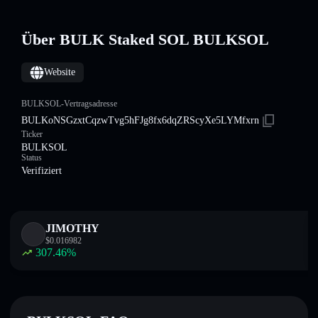
Über BULK Staked SOL BULKSOL
Website
BULKSOL-Vertragsadresse
BULKoNSGzxtCqzwTvg5hFJg8fx6dqZRScyXe5LYMfxrn
Ticker
BULKSOL
Status
Verifiziert
JIMOTHY
$
0.016982
307.46
%