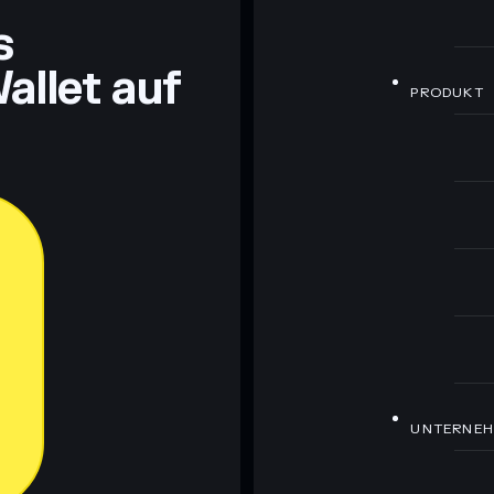
s
allet auf
PRODUKT
UNTERNE