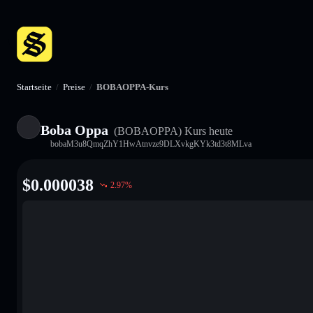
Startseite
/
Preise
/
BOBAOPPA-Kurs
Boba Oppa
(BOBAOPPA)
Kurs heute
bobaM3u8QmqZhY1HwAtnvze9DLXvkgKYk3td3t8MLva
$
0.000038
2.97
%