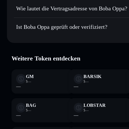
Privat senden
– übertrage BOBAOPPA, ohne Wallets öffentli
Privacy Aggregators
Wie lautet die Vertragsadresse von Boba Oppa?
In Echtzeit verfolgen
– überwache Kurs, Volumen, Markt
Privacy Aggregator
Boba Oppa
Sicher verwahren
– halte BOBAOPPA in einer nicht verwah
bobaM3u8QmqZhY1HwAtnvze9DLXvkgKYk3td3t8ML
Ist Boba Oppa geprüft oder verifiziert?
kontrollierst
Wallet
BOBAOPPA
Boba Oppa
verifiziert
Weitere Token entdecken
GM
BARSIK
$—
$—
—
—
BAG
LOBSTAR
$—
$—
—
—