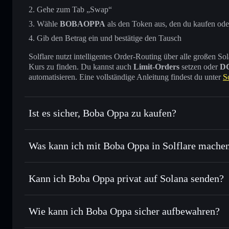
Gehe zum Tab „Swap“
Wähle
BOBAOPPA
als den Token aus, den du kaufen ode
Gib den Betrag ein und bestätige den Tausch
Solflare nutzt intelligentes Order-Routing über alle großen
Kurs zu finden. Du kannst auch
Limit-Orders
setzen oder
D
automatisieren. Eine vollständige Anleitung findest du unter
S
Ist es sicher, Boba Oppa zu kaufen?
Boba Oppa
verifizierter Token
Was kann ich mit Boba Oppa in Solflare mache
Boba Oppa
Solflare-Wallet
Kann ich Boba Oppa privat auf Solana senden?
Sofort tauschen
– handle BOBAOPPA gegen SOL, USDC od
intelligentem Order Routing zum bestmöglichen Kurs
Solflare-Wallet
Privacy Aggrega
Limit-Orders setzen
– automatisiere Trades zu deinem 
Wie kann ich Boba Oppa sicher aufbewahren?
Durchschnittskosteneffekt nutzen
– Schritt für Schritt 
Boba Oppa
n