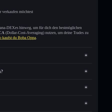
r verkaufen möchtest
 Solana-DEXes hinweg, um für dich den bestmöglichen
CA
(Dollar-Cost-Averaging) nutzen, um deine Trades zu
o kaufst du Boba Oppa
.
n?
er Tausende anderer Solana-Tokens mit
tor
Boba Oppa
Zielkurs für BOBAOPPA
per Durchschnittskosteneffekt in BOBAOPPA einsteigen
icht verwahrenden Wallet
Solflare