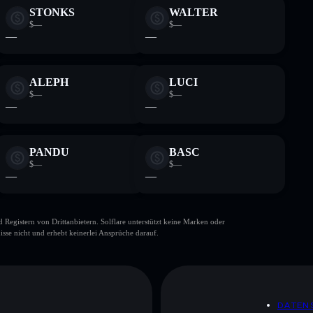
STONKS
WALTER
$—
$—
—
—
ALEPH
LUCI
$—
$—
—
—
PANDU
BASC
$—
$—
—
—
gistern von Drittanbietern. Solflare unterstützt keine Marken oder
isse nicht und erhebt keinerlei Ansprüche darauf.
DATEN