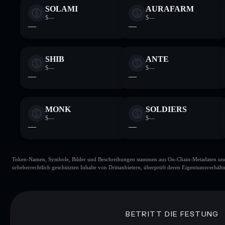
SOLAMI
AURAFARM
$—
$—
—
—
SHIB
ANTE
$—
$—
—
—
MONK
SOLDIERS
$—
$—
—
—
Token-Namen, Symbole, Bilder und Beschreibungen stammen aus On-Chain-Metadaten und Re
urheberrechtlich geschützten Inhalte von Drittanbietern, überprüft deren Eigentumsverhältn
BETRITT DIE FESTUNG