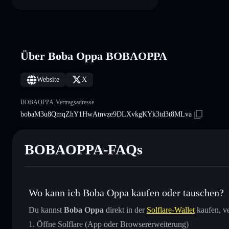
Über Boba Oppa BOBAOPPA
Website
X
BOBAOPPA-Vertragsadresse
bobaM3u8QmqZhY1HwAtnvze9DLXvkgKYk3td3t8MLva
BOBAOPPA-FAQs
Wo kann ich Boba Oppa kaufen oder tauschen?
Du kannst
Boba Oppa
direkt in der
Solflare-Wallet
kaufen, ve
Öffne Solflare (App oder Browsererweiterung)