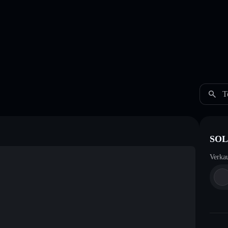
T
SOL
Verka