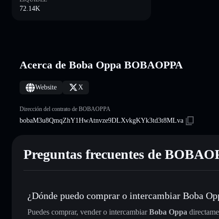
72.14K
Acerca de Boba Oppa BOBAOPPA
Website
X
Dirección del contrato de BOBAOPPA
bobaM3u8QmqZhY1HwAtnvze9DLXvkgKYk3td3t8MLva
Preguntas frecuentes de BOBA
¿Dónde puedo comprar o intercambiar Boba Op
Puedes comprar, vender o intercambiar
Boba Oppa
directame