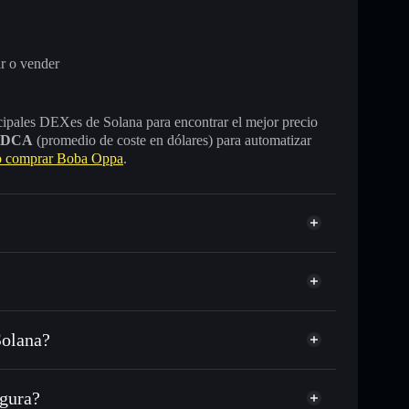
r o vender
incipales DEXes de Solana para encontrar el mejor precio
DCA
(promedio de coste en dólares) para automatizar
 comprar Boba Oppa
.
Solana?
, USDC o miles de otros tokens de Solana con
sponible
d
Boba
en tu precio objetivo para BOBAOPPA
gura?
 a lo largo del tiempo