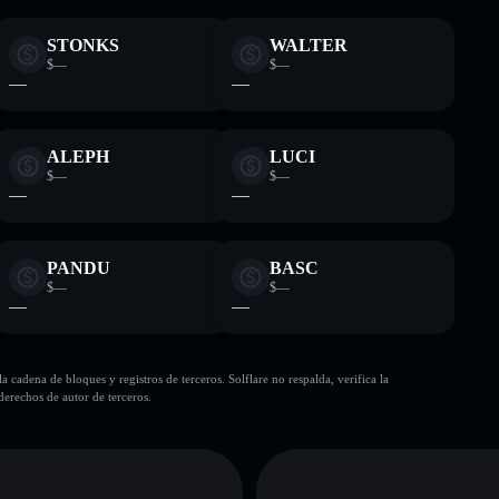
STONKS
WALTER
$—
$—
—
—
ALEPH
LUCI
$—
$—
—
—
PANDU
BASC
$—
$—
—
—
cadena de bloques y registros de terceros. Solflare no respalda, verifica la
erechos de autor de terceros.