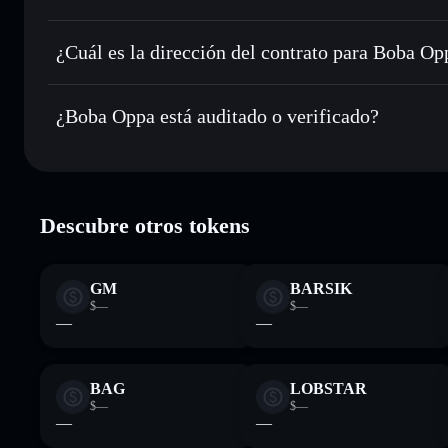
Boba Oppa
c
Enviar de forma privada
: transferir BOBAOPPA sin vincu
privacidad integrado de Solflare
¿Cuál es la dirección del contrato para Boba Op
Hacer un seguimiento en tiempo real
: monitorizar el pre
Boba Oppa
BOBAOPPA
bobaM3u8QmqZhY1HwAtnvze9DLXvkgKYk3td3t8ML
¿Boba Oppa está auditado o verificado?
Holdear de forma segura
: almacenar BOBAOPPA en una car
privadas
Solflare
Boba Oppa
verificado
Descubre otros tokens
GM
BARSIK
$—
$—
—
—
BAG
LOBSTAR
$—
$—
—
—