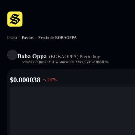
Inicio
/
Precios
/
Precio de BOBAOPPA
Boba Oppa
(BOBAOPPA)
Precio hoy
bobaM3u8QmqZhY1HwAtnvze9DLXvkgKYk3td3t8MLva
$
0.000038
2.97
%