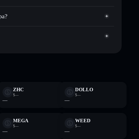
artera sin custodia
Solflare
lar públicamente las carteras usando el agregador de
pa?
agregador de privacidad
cio, volumen, capitalización de mercado y liquidez de
va
tera sin custodia donde tú controla tus claves
BOBAOPPA
cartera
ZHC
DOLLO
$—
$—
—
—
MEGA
WEED
$—
$—
—
—