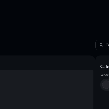
B
Cal
Vende