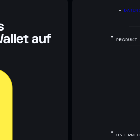
DATEN
ch Bildungszwecken und stellen keine Finanzberatung
rugcheck.xyz.
s
allet auf
PRODUKT
UNTERNE