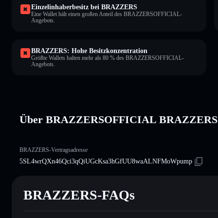
Einzelinhaberbesitz bei BRAZZERS
Eine Wallet hält einen großen Anteil des BRAZZERSOFFICIAL-
Angebots.
BRAZZERS: Hohe Besitzkonzentration
Größte Wallets halten mehr als 80 % des BRAZZERSOFFICIAL-
Angebots.
Über BRAZZERSOFFICIAL BRAZZERS
BRAZZERS-Vertragsadresse
5SL4wrQXn46Qci3qQiUGcKsa3hGfUU8waALNFMoWpump
BRAZZERS-FAQs