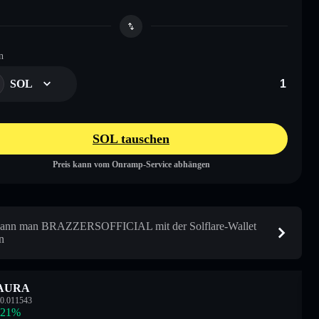
n
SOL
SOL tauschen
Preis kann vom Onramp-Service abhängen
kann man BRAZZERSOFFICIAL mit der Solflare-Wallet
n
AURA
0.011543
.21
%