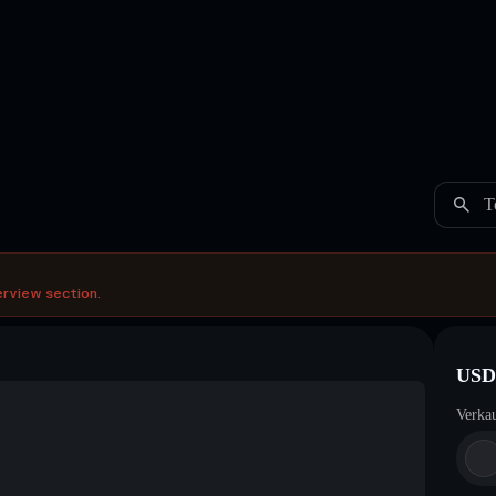
T
erview section.
USD
Verka