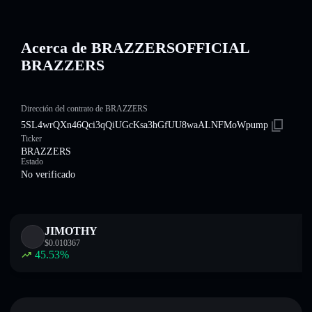
Acerca de BRAZZERSOFFICIAL
BRAZZERS
Dirección del contrato de BRAZZERS
5SL4wrQXn46Qci3qQiUGcKsa3hGfUU8waALNFMoWpump
Ticker
BRAZZERS
Estado
No verificado
JIMOTHY
$
0.010367
45.53
%