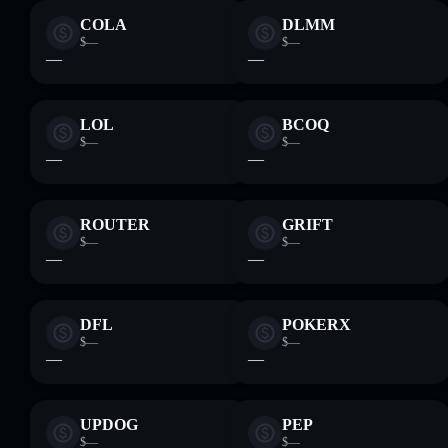
COLA
DLMM
$—
$—
—
—
LOL
BCOQ
$—
$—
—
—
ROUTER
GRIFT
$—
$—
—
—
DFL
POKERX
$—
$—
—
—
UPDOG
PEP
$—
$—