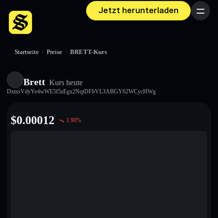
Jetzt herunterladen
Menü
Startseite
/
Preise
/
BRETT-Kurs
Brett
Kurs heute
DxtssVdyYe4wWE5f5zEgx2NqtDFbVL3ABGY62WCycHWg
$
0.00012
1.90
%