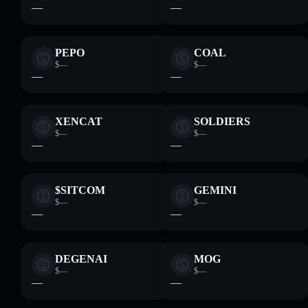
—
—
PEPO
COAL
$—
$—
—
—
XENCAT
SOLDIERS
$—
$—
—
—
$SITCOM
GEMINI
$—
$—
—
—
DEGENAI
MOG
$—
$—
—
—