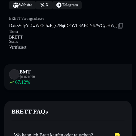
Website
X
Telegram
BRETT-Vertragsadresse
DxtssVdyYe4wWE5f5zEgx2NqtDFbVL3ABGY62WCycHWg
Ticker
BRETT
Status
Verifiziert
BMT
$
0.021058
67.12
%
BRETT-FAQs
Wo kann ich Brett kaufen oder tauschen?