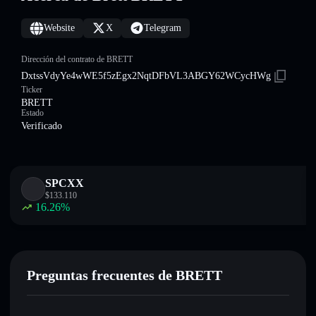
Website
X
Telegram
Dirección del contrato de BRETT
DxtssVdyYe4wWE5f5zEgx2NqtDFbVL3ABGY62WCycHWg
Ticker
BRETT
Estado
Verificado
SPCXX
$
133.110
16.26
%
Preguntas frecuentes de BRETT