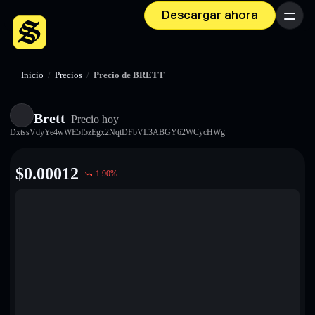
Descargar ahora
Menú
Inicio
/
Precios
/
Precio de BRETT
Brett
Precio hoy
DxtssVdyYe4wWE5f5zEgx2NqtDFbVL3ABGY62WCycHWg
$
0.00012
1.90
%