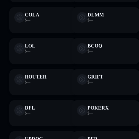
COLA
DLMM
$—
$—
—
—
LOL
BCOQ
$—
$—
—
—
ROUTER
GRIFT
$—
$—
—
—
DFL
POKERX
$—
$—
—
—
UPDOG
PEP