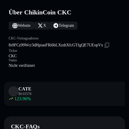
Über ChikinCoin CKC
Website
X
Telegram
CKC-Vertragsadresse
8s9FCz99Wcr3dHpiauFRi6bLXzshXfcGTfgQE7UEopVx
Ticker
CKC
Status
Nicht verifiziert
CATE
$
0.03578
123.96
%
CKC-FAQs