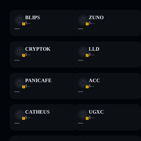
Top-10-Wallets
ChikinCoin
einzelne Wallet
BLIPS
ZUNO
ChikinCoin
$—
$—
80 % Konzentration
ChikinCoin
—
—
wenige LP-
Anbieter
ChikinCoin
CRYPTOK
LLD
ChikinCoin
veränderbar
$—
$—
—
—
Haftungsausschluss: Diese Informationen dienen
ausschließlich Bildungszwecken und stellen keine
PANICAFE
ACC
Finanzberatung dar. Recherchiere stets eigenständig. Daten
$—
$—
bereitgestellt von rugcheck.xyz.
—
—
CATHEUS
UGXC
$—
$—
—
—