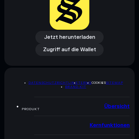
Jetzt herunterladen
Zugriff auf die Wallet
Jetzt herunterladen
Zugriff auf die Wallet
DATENSCHUTZRICHTLINIE
TERMS
COOKIES
SITEMAP
BRAND-KIT
Übersicht
PRODUKT
Kernfunktionen