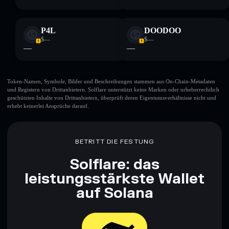
P4L
DOODOO
$—
$—
—
—
Token-Namen, Symbole, Bilder und Beschreibungen stammen aus On-Chain-Metadaten
und Registern von Drittanbietern. Solflare unterstützt keine Marken oder urheberrechtlich
geschützten Inhalte von Drittanbietern, überprüft deren Eigentumsverhältnisse nicht und
erhebt keinerlei Ansprüche darauf.
BETRITT DIE FESTUNG
Solflare: das
leistungsstärkste Wallet
auf Solana