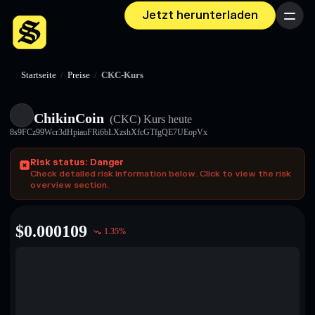
Jetzt herunterladen
Menü
Startseite
/
Preise
/
CKC-Kurs
ChikinCoin
(CKC)
Kurs heute
8s9FCz99Wcr3dHpiauFRi6bLXzshXfcGTfgQE7UEopVx
Risk status: Danger
Check detailed risk information below. Click to view the risk
overview section.
$
0.000109
1.35
%