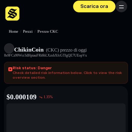
Scarica ora
Menu
Home
/
Prezzi
/
Prezzo CKC
ChikinCoin
(CKC)
prezzo di oggi
8s9FCz99Wcr3dHpiauFRi6bLXzshXfcGTfgQE7UEopVx
Risk status: Danger
Check detailed risk information below. Click to view the risk
overview section.
$
0.000109
1.35
%