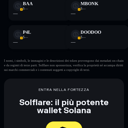
BAA
MBONK
$—
$—
—
—
P4L
DOODOO
$—
$—
—
—
I nomi, i simboli, le immagini e le descrizioni dei token provengono dai metadati on-chain
e da registri di terze parti. Solflare non sponsorizza, verifica la proprietà né accampa diritti
sui marchi commerciali e i contenuti soggetti a copyright di terzi.
ENTRA NELLA FORTEZZA
Solflare: il più potente
wallet Solana