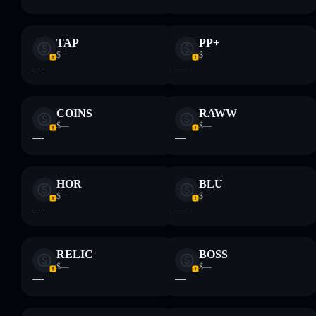
TAP
PP+
$—
$—
—
—
COINS
RAWW
$—
$—
—
—
HOR
BLU
$—
$—
—
—
RELIC
BOSS
$—
$—
—
—