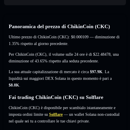
Panoramica del prezzo di ChikinCoin (CKC)
Ultimo prezzo di ChikinCoin (CKC):
$0.000109
— diminuzione di
1.35%
rispetto al giorno precedente.
Per ChikinCoin (CKC), il volume sulle 24 ore è di
$22.48478
,
una
diminuzione of 43.65%
rispetto alla seduta precedente.
La sua attuale capitalizzazione di mercato è circa
$97.9K
. La
liquidità sui maggiori DEX Solana in questo momento è pari a
$8.8K
.
Fai trading ChikinCoin (CKC) su Solflare
ChikinCoin (CKC) è disponibile per scambialo istantaneamente e
imposta ordini limite su
Solflare
— un wallet Solana non-custodial
nel quale sei tu a controllare le tue chiavi private.