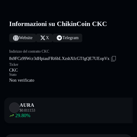
Informazioni su ChikinCoin CKC
Website
X
Telegram
Indirizzo del contratto CKC
8s9FCz99Wcr3dHpiauFRi6bLXzshXfcGTfgQE7UEopVx
Ticker
CKC
Stato
Non verificato
AURA
$
0.011153
29.80
%