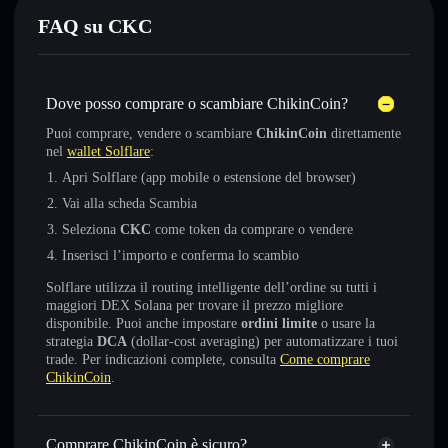
FAQ su CKC
Dove posso comprare o scambiare ChikinCoin?
Puoi comprare, vendere o scambiare
ChikinCoin
direttamente
nel
wallet Solflare
:
Apri Solflare (app mobile o estensione del browser)
Vai alla scheda Scambia
Seleziona
CKC
come token da comprare o vendere
Inserisci l’importo e conferma lo scambio
Solflare utilizza il routing intelligente dell’ordine su tutti i
maggiori DEX Solana per trovare il prezzo migliore
disponibile. Puoi anche impostare
ordini limite
o usare la
strategia
DCA
(dollar-cost averaging) per automatizzare i tuoi
trade. Per indicazioni complete, consulta
Come comprare
ChikinCoin
.
Comprare ChikinCoin è sicuro?