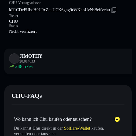
CHU-Vertragsadresse
kR1CDcFUbqH9U9xZeuUCK6gng9rWKhoUvNsBeifvchu
Ticker
CHU
Status
Nicht verifiziert
JIMOTHY
$
0.014833
248.57
%
CHU-FAQs
Wo kann ich Chu kaufen oder tauschen?
Du kannst
Chu
direkt in der
Solflare-Wallet
kaufen,
verkaufen oder tauschen: