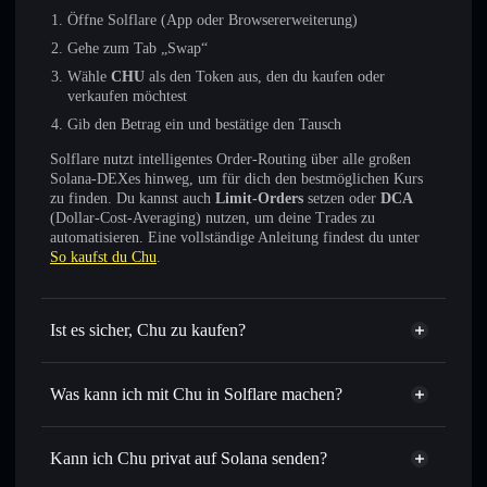
Öffne Solflare (App oder Browsererweiterung)
Gehe zum Tab „Swap“
Wähle
CHU
als den Token aus, den du kaufen oder
verkaufen möchtest
Gib den Betrag ein und bestätige den Tausch
Solflare nutzt intelligentes Order-Routing über alle großen
Solana-DEXes hinweg, um für dich den bestmöglichen Kurs
zu finden. Du kannst auch
Limit-Orders
setzen oder
DCA
(Dollar-Cost-Averaging) nutzen, um deine Trades zu
automatisieren. Eine vollständige Anleitung findest du unter
So kaufst du Chu
.
Ist es sicher, Chu zu kaufen?
Chu
nicht verifiziert
Was kann ich mit Chu in Solflare machen?
Chu
Solflare-Wallet
Sofort tauschen
– handle CHU gegen SOL, USDC oder
Kann ich Chu privat auf Solana senden?
Tausende anderer Solana-Tokens mit intelligentem Order