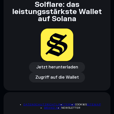
Solflare: das
leistungsstärkste Wallet
auf Solana
Jetzt herunterladen
Zugriff auf die Wallet
Jetzt herunterladen
Zugriff auf die Wallet
DATENSCHUTZRICHTLINIE
TERMS
COOKIES
SITEMAP
BRAND-KIT
NEWSLETTER