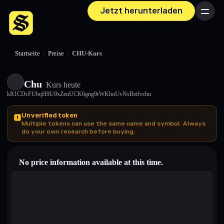
Jetzt herunterladen
Menü
Startseite
/
Preise
/
CHU-Kurs
Chu
Kurs heute
kR1CDcFUbqH9U9xZeuUCK6gng9rWKhoUvNsBeifvchu
Unverified token
Multiple tokens can use the same name and symbol. Always
do your own research before buying.
No price information available at this time.