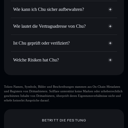
Privacy
Routing zum bestmöglichen Kurs
Aggregator
Wie kann ich Chu sicher aufbewahren?
Limit-Orders setzen
– automatisiere Trades zu deinem
Zielkurs für CHU
Chu
nicht
Durchschnittskosteneffekt nutzen
– Schritt für Schritt
verwahrenden Wallet
Solflare
Wie lautet die Vertragsadresse von Chu?
per Durchschnittskosteneffekt in CHU einsteigen
Privat senden
– übertrage CHU, ohne Wallets öffentlich zu
Chu
verknüpfen, mithilfe des in Solflare integrierten Privacy
kR1CDcFUbqH9U9xZeuUCK6gng9rWKhoUvNsBeifvchu
Solflare
Ist Chu geprüft oder verifiziert?
Aggregators
Chu
Privacy Aggregator
Chu
derzeit nicht verifiziert
In Echtzeit verfolgen
– überwache Kurs, Volumen,
Solflare-Wallet
CHU
Marktkapitalisierung und Liquidität von CHU
Welche Risiken hat Chu?
Sicher verwahren
– halte CHU in einer nicht
verwahrenden Wallet, in der du deine privaten Schlüssel
Hauptrisiken für Chu:
kontrollierst
Chu
begrenzte
Token-Namen, Symbole, Bilder und Beschreibungen stammen aus On-Chain-Metadaten
und Registern von Drittanbietern. Solflare unterstützt keine Marken oder urheberrechtlich
Liquidität
geschützten Inhalte von Drittanbietern, überprüft deren Eigentumsverhältnisse nicht und
erhebt keinerlei Ansprüche darauf.
Haftungsausschluss: Diese Informationen dienen
ausschließlich Bildungszwecken und stellen keine
BETRITT DIE FESTUNG
Finanzberatung dar. Recherchiere stets eigenständig. Daten
bereitgestellt von rugcheck.xyz.