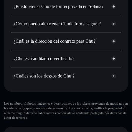
Intercambiar al instante
: operar con CHU para SOL,
¿Puedo enviar Chu de forma privada en Solana?
USDC o miles de otros tokens de Solana con enrutamiento
agregador de privacidad
de órdenes inteligente para el mejor precio disponible
¿Cómo puedo almacenar Chude forma segura?
Establecer órdenes límite
: automatizar las operaciones en
tu precio objetivo para CHU
Chu
cartera
Utilizar DCA
: promedio de coste en dólares en CHU a lo
sin custodia
Solflare
¿Cuál es la dirección del contrato para Chu?
largo del tiempo
Enviar de forma privada
: transferir CHU sin vincular
Chu
públicamente las carteras usando el agregador de privacidad
kR1CDcFUbqH9U9xZeuUCK6gng9rWKhoUvNsBeifvchu
Solflare
¿Chu está auditado o verificado?
agregador de privacidad
integrado de Solflare
Chu
Chu
no está verificado actualmente
Hacer un seguimiento en tiempo real
: monitorizar el
CHU
cartera Solflare
precio, volumen, capitalización de mercado y liquidez de
¿Cuáles son los riesgos de Chu ?
CHU
Holdear de forma segura
: almacenar CHU en una cartera
Principales riesgos para Chu:
sin custodia donde tú controla tus claves privadas
Chu
liquidez
Los nombres, símbolos, imágenes y descripciones de los tokens provienen de metadatos en
la cadena de bloques y registros de terceros. Solflare no respalda, verifica la propiedad ni
limitada
reclama ningún derecho sobre marcas comerciales o contenido protegido por derechos de
autor de terceros.
Descargo de responsabilidad: Esta información tiene