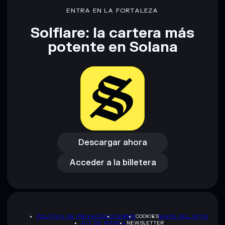
únicamente fines educativos y no constituye asesoramiento
ENTRA EN LA FORTALEZA
financiero. Investiga siempre por tu cuenta. Datos
proporcionados por rugcheck.xyz.
Solflare: la cartera más
potente en Solana
Descargar ahora
Acceder a la billetera
Descargar ahora
Acceder a la billetera
POLÍTICA DE PRIVACIDAD
TERMS
COOKIES
MAPA DEL SITIO
KIT DE MARCA
NEWSLETTER