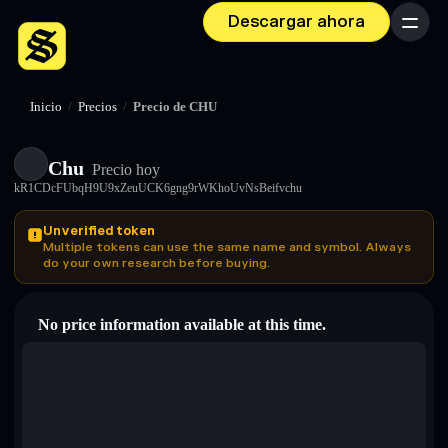
Descargar ahora
Menú
Inicio
/
Precios
/
Precio de CHU
Chu
Precio hoy
kR1CDcFUbqH9U9xZeuUCK6gng9rWKhoUvNsBeifvchu
Unverified token
Multiple tokens can use the same name and symbol. Always
do your own research before buying.
No price information available at this time.