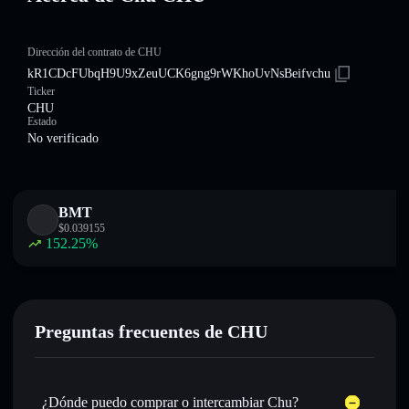
Dirección del contrato de CHU
kR1CDcFUbqH9U9xZeuUCK6gng9rWKhoUvNsBeifvchu
Ticker
CHU
Estado
No verificado
BMT
$
0.039155
152.25
%
Preguntas frecuentes de CHU
¿Dónde puedo comprar o intercambiar Chu?