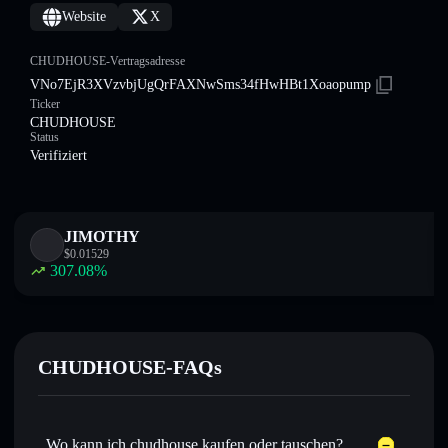
Website
X
CHUDHOUSE-Vertragsadresse
VNo7EjR3XVzvbjUgQrFAXNwSms34fHwHBt1Xoaopump
Ticker
CHUDHOUSE
Status
Verifiziert
JIMOTHY
$
0.01529
307.08
%
CHUDHOUSE-FAQs
Wo kann ich chudhouse kaufen oder tauschen?