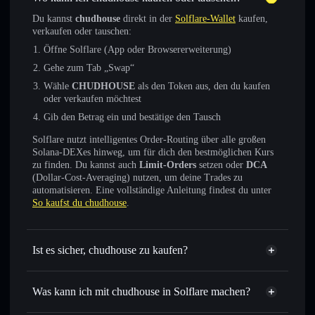
Du kannst
chudhouse
direkt in der
Solflare-Wallet
kaufen,
verkaufen oder tauschen:
Öffne Solflare (App oder Browsererweiterung)
Gehe zum Tab „Swap“
Wähle
CHUDHOUSE
als den Token aus, den du kaufen
oder verkaufen möchtest
Gib den Betrag ein und bestätige den Tausch
Solflare nutzt intelligentes Order-Routing über alle großen
Solana-DEXes hinweg, um für dich den bestmöglichen Kurs
zu finden. Du kannst auch
Limit-Orders
setzen oder
DCA
(Dollar-Cost-Averaging) nutzen, um deine Trades zu
automatisieren. Eine vollständige Anleitung findest du unter
So kaufst du chudhouse
.
Ist es sicher, chudhouse zu kaufen?
chudhouse
verifizierter Token
Was kann ich mit chudhouse in Solflare machen?
chudhouse
Solflare-Wallet