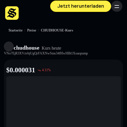
Jetzt herunterladen
Menü
Startseite
/
Preise
/
CHUDHOUSE-Kurs
chudhouse
Kurs heute
VNo7EjR3XVzvbjUgQrFAXNwSms34fHwHBt1Xoaopump
$
0.000031
4.11
%