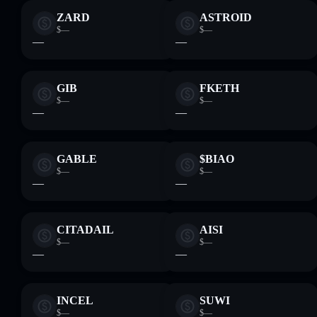
ZARD
ASTROID
$—
$—
—
—
GIB
FKETH
$—
$—
—
—
GABLE
$BIAO
$—
$—
—
—
CITADAIL
AISI
$—
$—
—
—
INCEL
SUWI
$—
$—