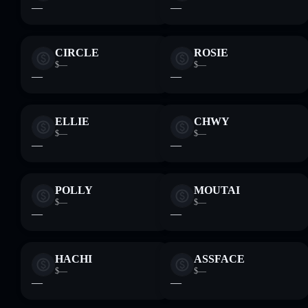
—
—
CIRCLE
ROSIE
$—
$—
—
—
ELLIE
CHWY
$—
$—
—
—
POLLY
MOUTAI
$—
$—
—
—
HACHI
ASSFACE
$—
$—
—
—