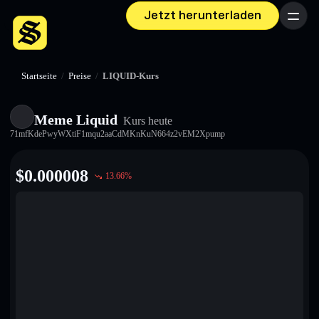
Jetzt herunterladen
Menü
Startseite
/
Preise
/
LIQUID-Kurs
Meme Liquid
Kurs heute
71mfKdePwyWXtiF1mqu2aaCdMKnKuN664z2vEM2Xpump
$
0.000008
13.66
%