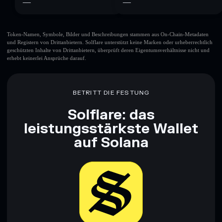
—
—
Token-Namen, Symbole, Bilder und Beschreibungen stammen aus On-Chain-Metadaten
und Registern von Drittanbietern. Solflare unterstützt keine Marken oder urheberrechtlich
geschützten Inhalte von Drittanbietern, überprüft deren Eigentumsverhältnisse nicht und
erhebt keinerlei Ansprüche darauf.
BETRITT DIE FESTUNG
Solflare: das
leistungsstärkste Wallet
auf Solana
Jetzt herunterladen