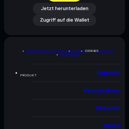
Zugriff auf die Wallet
Jetzt herunterladen
Zugriff auf die Wallet
DATENSCHUTZRICHTLINIE
TERMS
COOKIES
SITEMAP
BRAND-KIT
Übersicht
PRODUKT
Kernfunktionen
Sicherheit
Handel