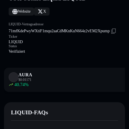
Website
X
LIQUID-Vertragsadresse
71mfKdePwyWXtiF1mqu2aaCdMKnKuN664z2vEM2Xpump
Ticker
LIQUID
Status
Verifiziert
AURA
$
0.01171
40.74
%
LIQUID-FAQs