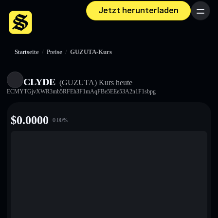
Jetzt herunterladen
Menü
Startseite
/
Preise
/
GUZUTA-Kurs
CLYDE
(GUZUTA)
Kurs heute
ECMYTGjvXWR3mb5RFEh3F1mAqFBe5EEe53A2n1F1sbpg
$
0.0000
0.00
%