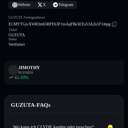
Website
X
Telegram
GUZUTA-Vertragsadresse
ECMYTGjvXWR3mb5RFEh3F1mAqFBe5EEe53A2n1F1sbpg
Ticker
GUZUTA
Status
Verifiziert
JIMOTHY
$
0.010834
42.10
%
GUZUTA-FAQs
Wo kann ich CLYDE kaufen oder tauschen?