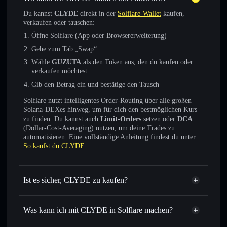
Du kannst
CLYDE
direkt in der
Solflare-Wallet
kaufen,
verkaufen oder tauschen:
Öffne Solflare (App oder Browsererweiterung)
Gehe zum Tab „Swap“
Wähle
GUZUTA
als den Token aus, den du kaufen oder
verkaufen möchtest
Gib den Betrag ein und bestätige den Tausch
Solflare nutzt intelligentes Order-Routing über alle großen
Solana-DEXes hinweg, um für dich den bestmöglichen Kurs
zu finden. Du kannst auch
Limit-Orders
setzen oder
DCA
(Dollar-Cost-Averaging) nutzen, um deine Trades zu
automatisieren. Eine vollständige Anleitung findest du unter
So kaufst du CLYDE
.
Ist es sicher, CLYDE zu kaufen?
CLYDE
verifizierter Token
Was kann ich mit CLYDE in Solflare machen?
CLYDE
Solflare-Wallet