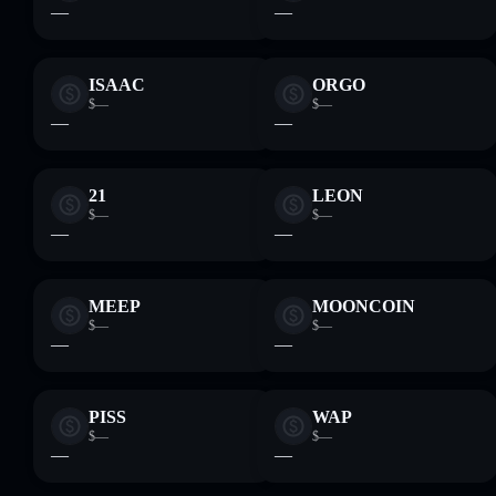
—
—
ISAAC
ORGO
$—
$—
—
—
21
LEON
$—
$—
—
—
MEEP
MOONCOIN
$—
$—
—
—
PISS
WAP
$—
$—
—
—