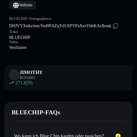
Website
BLUECHIP-Vertragsadresse
DHJVYXsikcimtcVo49FAZqYd1XPYPaXezYhbKArJbonk
Ticker
BLUECHIP
Status
Verifiziert
JIMOTHY
$
0.014602
271.82
%
BLUECHIP-FAQs
Wo kann ich Blue Chip kaufen oder tauschen?