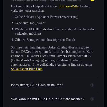
Du kannst
Blue Chip
direkt in der
Solflare-Wallet
kaufen,
verkaufen oder tauschen:
Öffne Solflare (App oder Browsererweiterung)
Gehe zum Tab „Swap“
Wähle
BLUECHIP
als den Token aus, den du kaufen oder
verkaufen möchtest
Gib den Betrag ein und bestätige den Tausch
Solflare nutzt intelligentes Order-Routing über alle großen
Solana-DEXes hinweg, um für dich den bestmöglichen Kurs
zu finden. Du kannst auch
Limit-Orders
setzen oder
DCA
(Dollar-Cost-Averaging) nutzen, um deine Trades zu
automatisieren. Eine vollständige Anleitung findest du unter
So kaufst du Blue Chip
.
Ist es sicher, Blue Chip zu kaufen?
Blue Chip
verifizierter Token
Was kann ich mit Blue Chip in Solflare machen?
Blue Chip
Solflare-Wallet