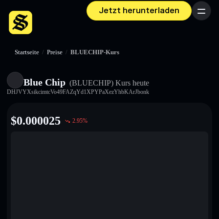
Jetzt herunterladen
Menü
Startseite
/
Preise
/
BLUECHIP-Kurs
Blue Chip
(BLUECHIP)
Kurs heute
DHJVYXsikcimtcVo49FAZqYd1XPYPaXezYhbKArJbonk
$
0.000025
2.95
%