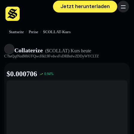
Jetzt herunterladen
Menü
Startseite
/
Preise
/
$COLLAT-Kurs
Collaterize
($COLLAT)
Kurs heute
C7heQqfNzdMbUFQwcHkL9FvdwsFsDRBnfwZDDyWYCLTZ
$
0.000706
0.94
%