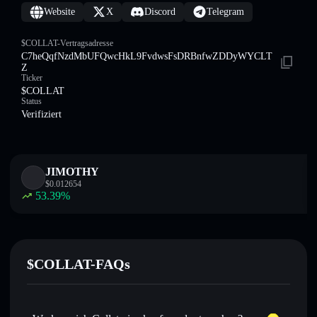
Website
X
Discord
Telegram
$COLLAT-Vertragsadresse
C7heQqfNzdMbUFQwcHkL9FvdwsFsDRBnfwZDDyWYCLT
Z
Ticker
$COLLAT
Status
Verifiziert
JIMOTHY
$
0.012654
53.39
%
$COLLAT-FAQs