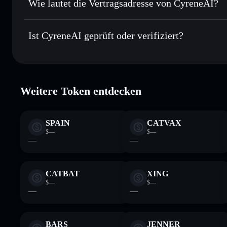
Wie lautet die Vertragsadresse von CyreneAI?
In Echtzeit verfolgen
– überwache Kurs, Volumen, Marktka
Privacy Aggregator
CyreneAI
Sicher verwahren
– halte CYAI in einer nicht verwahrenden
6Tph3SxbAW12BSJdCevVV9Zujh97X69d5MJ4XjwKm
Ist CyreneAI geprüft oder verifiziert?
Wallet
CYAI
CyreneAI
verifiziert
Weitere Token entdecken
SPAIN
CATVAX
$—
$—
—
—
CATBAT
XING
$—
$—
—
—
BARS
JENNER