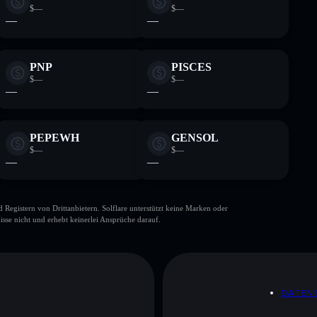
$—
$—
—
—
PNP
PISCES
$—
$—
—
—
PEPEWH
GENSOL
$—
$—
—
—
gistern von Drittanbietern. Solflare unterstützt keine Marken oder
isse nicht und erhebt keinerlei Ansprüche darauf.
DATEN