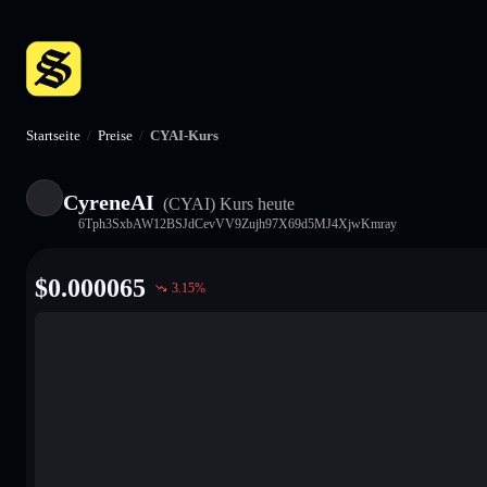
Startseite
/
Preise
/
CYAI-Kurs
CyreneAI
(CYAI)
Kurs heute
6Tph3SxbAW12BSJdCevVV9Zujh97X69d5MJ4XjwKmray
$
0.000065
3.15
%