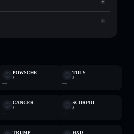
pitalisierung und Liquidität von CYAI
 Wallet, in der du deine privaten Schlüssel kontrollierst
ray
Solflare-
POWSCHE
TOLY
$—
$—
—
—
CANCER
SCORPIO
$—
$—
—
—
TRUMP
HXD