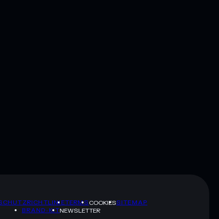
SCHUTZRICHTLINIE
TERMS
SITEMAP
COOKIES
BRAND-KIT
NEWSLETTER