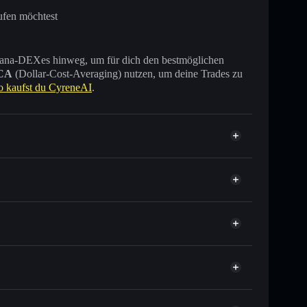
ufen möchtest
 Solana-DEXes hinweg, um für dich den bestmöglichen
CA
(Dollar-Cost-Averaging) nutzen, um deine Trades zu
o kaufst du CyreneAI
.
?
sende anderer Solana-Tokens mit intelligentem Order
tor
CyreneAI
lkurs für CYAI
er Durchschnittskosteneffekt in CYAI einsteigen
ht verwahrenden Wallet
Solflare
 verknüpfen, mithilfe des in Solflare integrierten Privacy