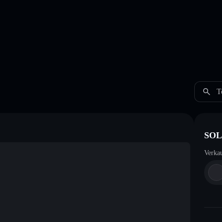
T
SOL 
Verka