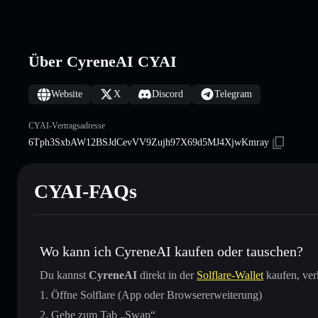
Über CyreneAI CYAI
Website
X
Discord
Telegram
CYAI-Vertragsadresse
6Tph3SxbAW12BSJdCevVV9Zujh97X69d5MJ4XjwKmray
CYAI-FAQs
Wo kann ich CyreneAI kaufen oder tauschen?
Du kannst
CyreneAI
direkt in der
Solflare-Wallet
kaufen, ver
Öffne Solflare (App oder Browsererweiterung)
Gehe zum Tab „Swap“