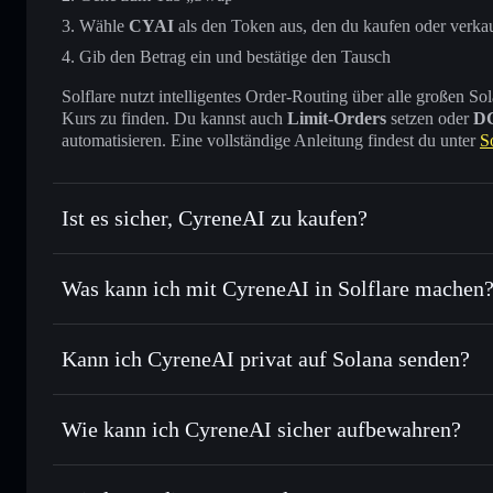
Wähle
CYAI
als den Token aus, den du kaufen oder verka
Gib den Betrag ein und bestätige den Tausch
Solflare nutzt intelligentes Order-Routing über alle großen
Kurs zu finden. Du kannst auch
Limit-Orders
setzen oder
D
automatisieren. Eine vollständige Anleitung findest du unter
S
Ist es sicher, CyreneAI zu kaufen?
CyreneAI
verifizierter Token
Was kann ich mit CyreneAI in Solflare machen
CyreneAI
Solflare-Wallet
Kann ich CyreneAI privat auf Solana senden?
Sofort tauschen
– handle CYAI gegen SOL, USDC oder Tau
Routing zum bestmöglichen Kurs
Solflare-Wallet
Privacy Aggrega
Limit-Orders setzen
– automatisiere Trades zu deinem Zie
Wie kann ich CyreneAI sicher aufbewahren?
Durchschnittskosteneffekt nutzen
– Schritt für Schritt p
CyreneAI
nic
Privat senden
– übertrage CYAI, ohne Wallets öffentlich zu
Aggregators