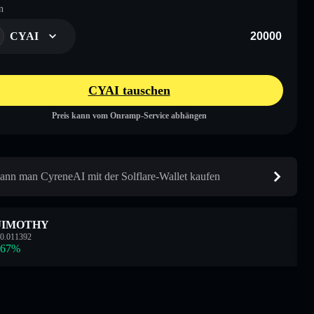
n
CYAI
CYAI tauschen
Preis kann vom Onramp-Service abhängen
ann man CyreneAI mit der Solflare-Wallet kaufen
JIMOTHY
0.011392
.67
%