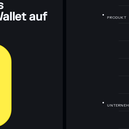
s
allet auf
PRODUKT
UNTERNE