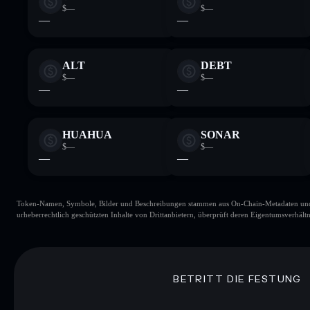
$—
$—
—
—
ALT
DEBT
$—
$—
—
—
HUAHUA
SONAR
$—
$—
—
—
Token-Namen, Symbole, Bilder und Beschreibungen stammen aus On-Chain-Metadaten und Re
urheberrechtlich geschützten Inhalte von Drittanbietern, überprüft deren Eigentumsverhältn
BETRITT DIE FESTUNG