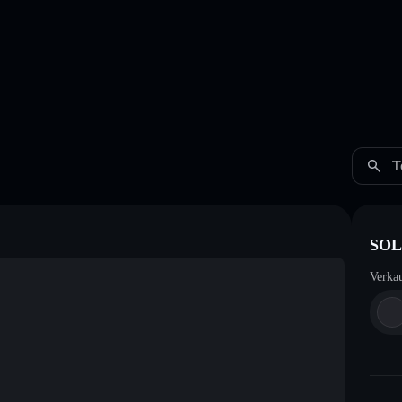
T
SOL
Verka