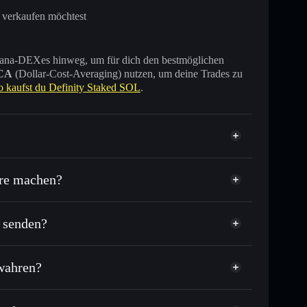
 verkaufen möchtest
 Solana-DEXes hinweg, um für dich den bestmöglichen
CA
(Dollar-Cost-Averaging) nutzen, um deine Trades zu
o kaufst du Definity Staked SOL
.
are machen?
a senden?
r Tausende anderer Solana-Tokens mit intelligentem
tor
Definity Staked SOL
ielkurs für DEFINSOL
ewahren?
per Durchschnittskosteneffekt in DEFINSOL einsteigen
nicht verwahrenden Wallet
Solflare
ch zu verknüpfen, mithilfe des in Solflare integrierten