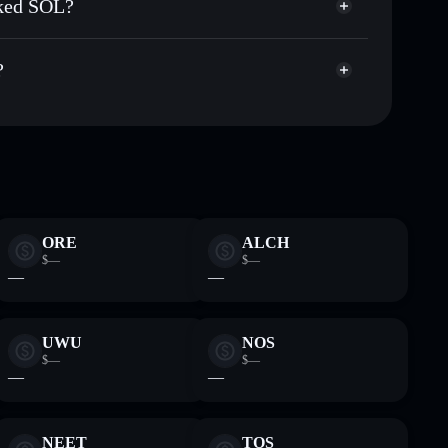
aked SOL?
apitalisierung und Liquidität von DEFINSOL
gator
L
renden Wallet, in der du deine privaten Schlüssel
oyA
?
Solflare-
ORE
ALCH
$—
$—
—
—
UWU
NOS
$—
$—
—
—
NEET
TOS