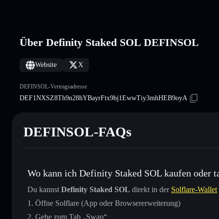
Über Definity Staked SOL DEFINSOL
Website
X
DEFINSOL-Vertragsadresse
DEF1NXSZ8Th9n28hYBayrFtx9bj1EwwTiy3mhHEB9oyA
DEFINSOL-FAQs
Wo kann ich Definity Staked SOL kaufen oder t
Du kannst
Definity Staked SOL
direkt in der
Solflare-Wallet
Öffne Solflare (App oder Browsererweiterung)
Gehe zum Tab „Swap“