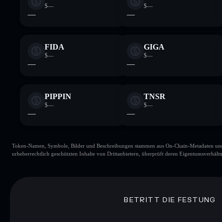
$—
$—
—
—
FIDA
GIGA
$—
$—
—
—
PIPPIN
TNSR
$—
$—
—
—
Token-Namen, Symbole, Bilder und Beschreibungen stammen aus On-Chain-Metadaten und Re
urheberrechtlich geschützten Inhalte von Drittanbietern, überprüft deren Eigentumsverhältn
BETRITT DIE FESTUNG