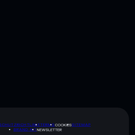
SCHUTZRICHTLINIE
TERMS
SITEMAP
COOKIES
BRAND-KIT
NEWSLETTER