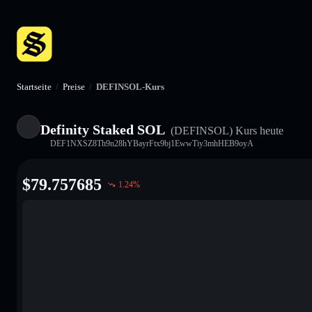
Startseite
/
Preise
/
DEFINSOL-Kurs
Definity Staked SOL
(DEFINSOL)
Kurs heute
DEF1NXSZ8Th9n28hYBayrFtx9bj1EwwTiy3mhHEB9oyA
$
79.757685
1.24
%