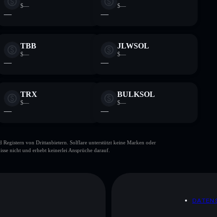
$—
$—
—
—
TBB
JLWSOL
$—
$—
—
—
TRX
BULKSOL
$—
$—
—
—
gistern von Drittanbietern. Solflare unterstützt keine Marken oder
isse nicht und erhebt keinerlei Ansprüche darauf.
DATEN