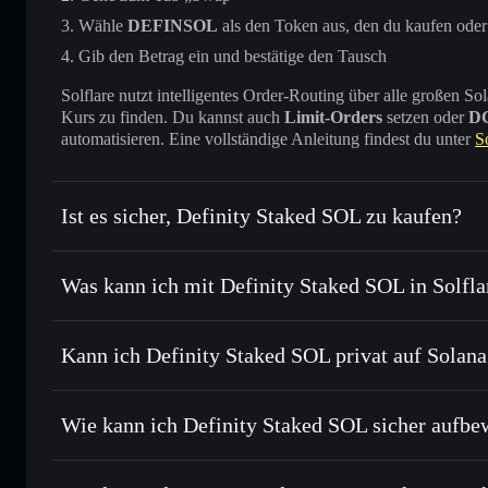
Wähle
DEFINSOL
als den Token aus, den du kaufen oder
Gib den Betrag ein und bestätige den Tausch
Solflare nutzt intelligentes Order-Routing über alle großen
Kurs zu finden. Du kannst auch
Limit-Orders
setzen oder
D
automatisieren. Eine vollständige Anleitung findest du unter
S
Ist es sicher, Definity Staked SOL zu kaufen?
Definity Staked SOL
verifizierter Token
Was kann ich mit Definity Staked SOL in Solfl
Definity Staked SOL
Solflare-Wallet
Kann ich Definity Staked SOL privat auf Solan
Sofort tauschen
– handle DEFINSOL gegen SOL, USDC ode
Order Routing zum bestmöglichen Kurs
Solflare-Wallet
Privacy Aggrega
Limit-Orders setzen
– automatisiere Trades zu deinem Z
Wie kann ich Definity Staked SOL sicher aufb
Durchschnittskosteneffekt nutzen
– Schritt für Schritt 
Definity Staked SOL
Privat senden
– übertrage DEFINSOL, ohne Wallets öffentli
Privacy Aggregators