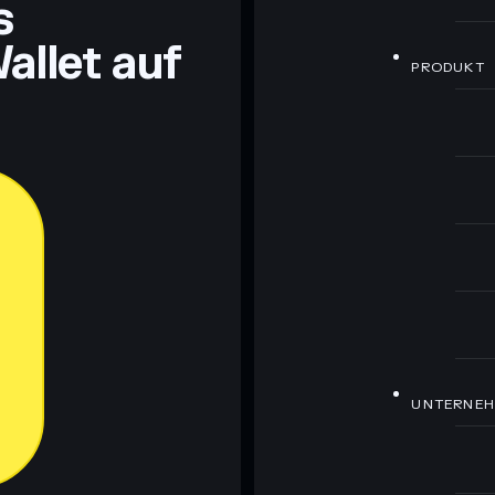
s
allet auf
PRODUKT
UNTERNE