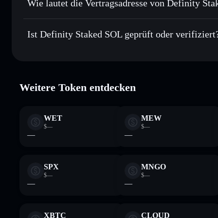
Wie lautet die Vertragsadresse von Definity St
In Echtzeit verfolgen
– überwache Kurs, Volumen, Marktk
Privacy Aggre
Definity Staked SO
Sicher verwahren
– halte DEFINSOL in einer nicht verwah
DEF1NXSZ8Th9n28hYBayrFtx9bj1EwwTiy3mhHEB9
Ist Definity Staked SOL geprüft oder verifiziert
kontrollierst
Wallet
DEFINSOL
Definity Staked SOL
verifiziert
Weitere Token entdecken
WET
MEW
$—
$—
—
—
SPX
MNGO
$—
$—
—
—
XBTC
CLOUD