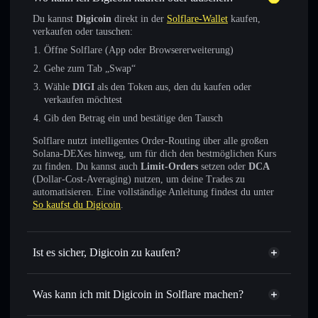
Du kannst
Digicoin
direkt in der
Solflare-Wallet
kaufen,
verkaufen oder tauschen:
Öffne Solflare (App oder Browsererweiterung)
Gehe zum Tab „Swap“
Wähle
DIGI
als den Token aus, den du kaufen oder
verkaufen möchtest
Gib den Betrag ein und bestätige den Tausch
Solflare nutzt intelligentes Order-Routing über alle großen
Solana-DEXes hinweg, um für dich den bestmöglichen Kurs
zu finden. Du kannst auch
Limit-Orders
setzen oder
DCA
(Dollar-Cost-Averaging) nutzen, um deine Trades zu
automatisieren. Eine vollständige Anleitung findest du unter
So kaufst du Digicoin
.
Ist es sicher, Digicoin zu kaufen?
Digicoin
verifizierter Token
Was kann ich mit Digicoin in Solflare machen?
Digicoin
Solflare-Wallet