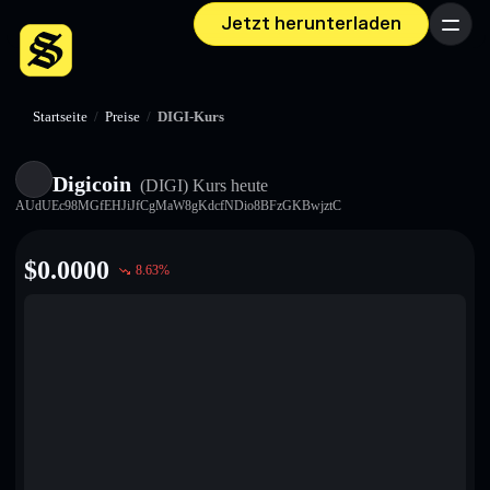
Jetzt herunterladen
Menü
Startseite
/
Preise
/
DIGI-Kurs
Digicoin
(DIGI)
Kurs heute
AUdUEc98MGfEHJiJfCgMaW8gKdcfNDio8BFzGKBwjztC
$
0.0000
8.63
%