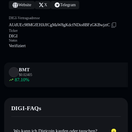
Website
X
Telegram
DIGI-Vertragsadresse
AUdUEc98MGfEHJiJfCgMaW8gKdcfNDio8BFzGKBwjztC
Ticker
DIGI
Status
Verifiziert
BMT
$
0.02405
87.10
%
DIGI-FAQs
Wo kann ich Digicoin kaufen oder tauschen?