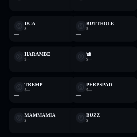
—
—
DCA
BUTTHOLE
$—
$—
—
—
HARAMBE
🎒
$—
$—
—
—
TREMP
PERPSPAD
$—
$—
—
—
MAMMAMIA
BUZZ
$—
$—
—
—