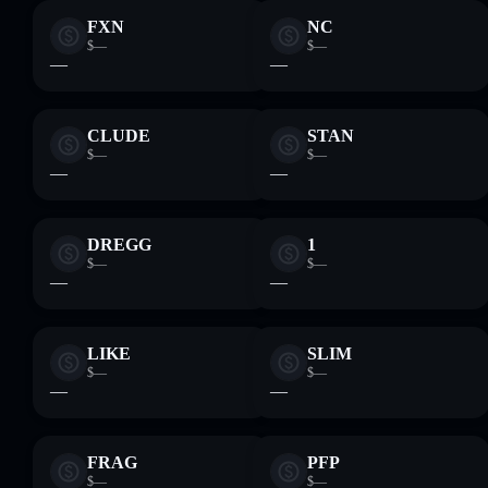
FXN
NC
$—
$—
—
—
CLUDE
STAN
$—
$—
—
—
DREGG
1
$—
$—
—
—
LIKE
SLIM
$—
$—
—
—
FRAG
PFP
$—
$—