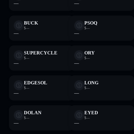
—
—
BUCK
PSOQ
$—
$—
—
—
SUPERCYCLE
ORY
$—
$—
—
—
EDGESOL
LONG
$—
$—
—
—
DOLAN
EYED
$—
$—
—
—