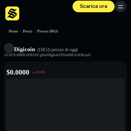
Scarica ora
Menu
Home
/
Prezzi
/
Prezzo DIGI
Digicoin
(DIGI)
prezzo di oggi
AUdUEc98MGfEHJiJfCgMaW8gKdcfNDio8BFzGKBwjztC
$
0.0000
8.63
%