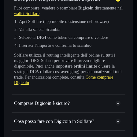
Puoi comprare, vendere o scambiare
Digicoin
direttamente nel
wallet Solflare
:
Apri Solflare (app mobile o estensione del browser)
Vai alla scheda Scambia
Seleziona
DIGI
come token da comprare o vendere
Inserisci l’importo e conferma lo scambio
Solflare utilizza il routing intelligente dell’ordine su tutti i
maggiori DEX Solana per trovare il prezzo migliore
disponibile. Puoi anche impostare
ordini limite
o usare la
strategia
DCA
(dollar-cost averaging) per automatizzare i tuoi
trade. Per indicazioni complete, consulta
Come comprare
Digicoin
.
Comprare Digicoin è sicuro?
Digicoin
token verificato
Cosa posso fare con Digicoin in Solflare?
Digicoin
wallet Solflare