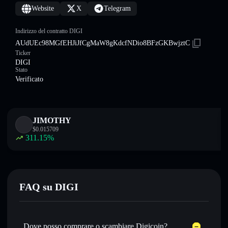
Website
X
Telegram
Indirizzo del contratto DIGI
AUdUEc98MGfEHJiJfCgMaW8gKdcfNDio8BFzGKBwjztC
Ticker
DIGI
Stato
Verificato
JIMOTHY
$
0.015709
311.15
%
FAQ su DIGI
Dove posso comprare o scambiare Digicoin?