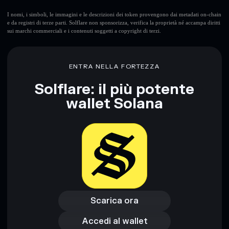
I nomi, i simboli, le immagini e le descrizioni dei token provengono dai metadati on-chain
e da registri di terze parti. Solflare non sponsorizza, verifica la proprietà né accampa diritti
sui marchi commerciali e i contenuti soggetti a copyright di terzi.
ENTRA NELLA FORTEZZA
Solflare: il più potente
wallet Solana
Scarica ora
Accedi al wallet
Scarica ora
Accedi al wallet