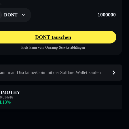
n
DONT
DONT tauschen
Preis kann vom Onramp-Service abhängen
ann man DisclaimerCoin mit der Solflare-Wallet kaufen
JIMOTHY
0.014916
4.13
%