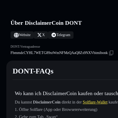
Über DisclaimerCoin DONT
Website
X
Telegram
DONT-Vertragsadresse
FbmmdcCYHL7WETG89xtWmNFMzQAaQ8Zs9NXVbimibonk
DONT-FAQs
Wo kann ich DisclaimerCoin kaufen oder tausc
Du kannst
DisclaimerCoin
direkt in der
Solflare-Wallet
kaufen
Öffne Solflare (App oder Browsererweiterung)
Gehe zum Tab „Swap“