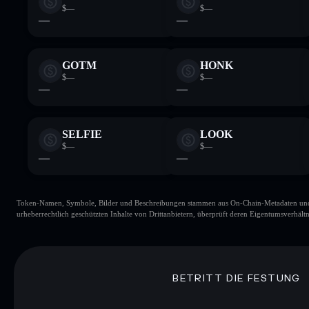
$—
$—
—
—
GOTM
HONK
$—
$—
—
—
SELFIE
LOOK
$—
$—
—
—
Token-Namen, Symbole, Bilder und Beschreibungen stammen aus On-Chain-Metadaten und Re
urheberrechtlich geschützten Inhalte von Drittanbietern, überprüft deren Eigentumsverhältn
BETRITT DIE FESTUNG