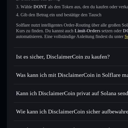
Wähle
DONT
als den Token aus, den du kaufen oder verk
Gib den Betrag ein und bestätige den Tausch
Solflare nutzt intelligentes Order-Routing über alle großen
Kurs zu finden. Du kannst auch
Limit-Orders
setzen oder
D
automatisieren. Eine vollständige Anleitung findest du unter
S
Ist es sicher, DisclaimerCoin zu kaufen?
DisclaimerCoin
verifizierter Token
Was kann ich mit DisclaimerCoin in Solflare m
DisclaimerCoin
Solflare-Wallet
Kann ich DisclaimerCoin privat auf Solana sen
Sofort tauschen
– handle DONT gegen SOL, USDC oder Ta
Order Routing zum bestmöglichen Kurs
Solflare-Wallet
Privacy Aggrega
Limit-Orders setzen
– automatisiere Trades zu deinem Zi
Wie kann ich DisclaimerCoin sicher aufbewahr
Durchschnittskosteneffekt nutzen
– Schritt für Schritt p
DisclaimerCoin
Privat senden
– übertrage DONT, ohne Wallets öffentlich zu
Privacy Aggregators