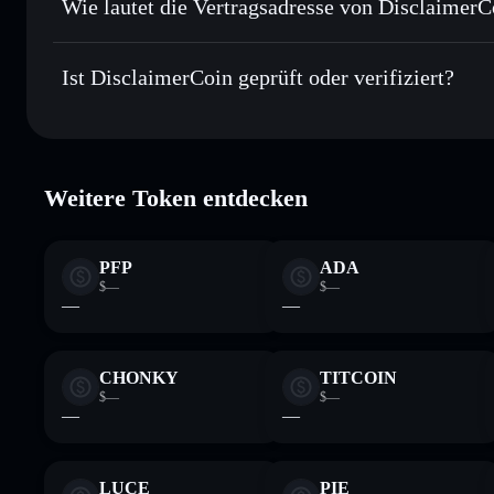
Wie lautet die Vertragsadresse von DisclaimerC
In Echtzeit verfolgen
– überwache Kurs, Volumen, Marktk
Privacy Aggre
DisclaimerCoin
Sicher verwahren
– halte DONT in einer nicht verwahrende
FbmmdcCYHL7WETG89xtWmNFMzQAaQ8Zs9NXVbi
Ist DisclaimerCoin geprüft oder verifiziert?
kontrollierst
Wallet
DONT
DisclaimerCoin
verifiziert
Weitere Token entdecken
PFP
ADA
$—
$—
—
—
CHONKY
TITCOIN
$—
$—
—
—
LUCE
PIE