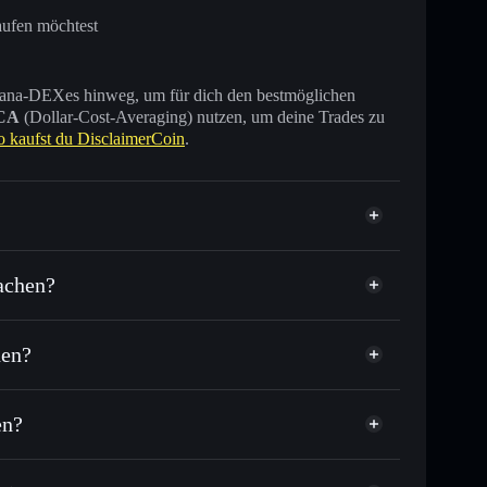
aufen möchtest
 Solana-DEXes hinweg, um für dich den bestmöglichen
CA
(Dollar-Cost-Averaging) nutzen, um deine Trades zu
o kaufst du DisclaimerCoin
.
achen?
den?
usende anderer Solana-Tokens mit intelligentem
tor
DisclaimerCoin
elkurs für DONT
en?
er Durchschnittskosteneffekt in DONT einsteigen
nicht verwahrenden Wallet
Solflare
 verknüpfen, mithilfe des in Solflare integrierten