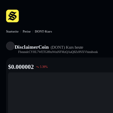
Startseite
/
Preise
/
DONT-Kurs
DisclaimerCoin
(DONT)
Kurs heute
FbmmdcCYHL7WETG89xtWmNFMzQAaQ8Zs9NXVbimibonk
$
0.000002
5.39
%