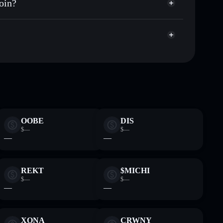
oin?
apitalisierung und Liquidität von DONT
gator
n Wallet, in der du deine privaten Schlüssel
mibonk
Solflare-
OOBE
DIS
$—
$—
—
—
REKT
$MICHI
$—
$—
—
—
XONA
CRWNY