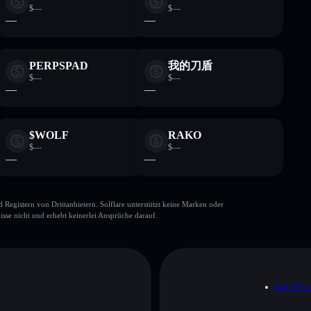
$—
$—
—
—
PERPSPAD
我的刀盾
$—
$—
—
—
$WOLF
RAKO
$—
$—
—
—
gistern von Drittanbietern. Solflare unterstützt keine Marken oder
isse nicht und erhebt keinerlei Ansprüche darauf.
DATEN