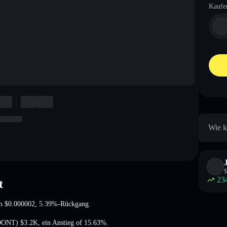
Kaufe
Wie k
$
23
t
um
$0.000002
, 5.39%-Rückgang
.
 (DONT)
$3.2K
,
ein Anstieg of 15.63%
.