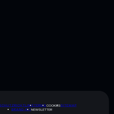
SCHUTZRICHTLINIE
TERMS
SITEMAP
COOKIES
BRAND-KIT
NEWSLETTER