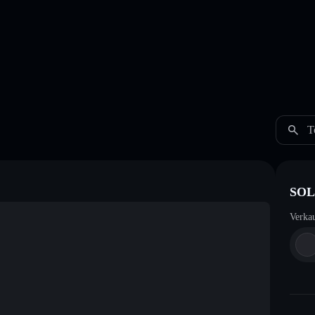
T
SOL
Verka