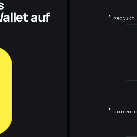
s
allet auf
PRODUKT
UNTERNE