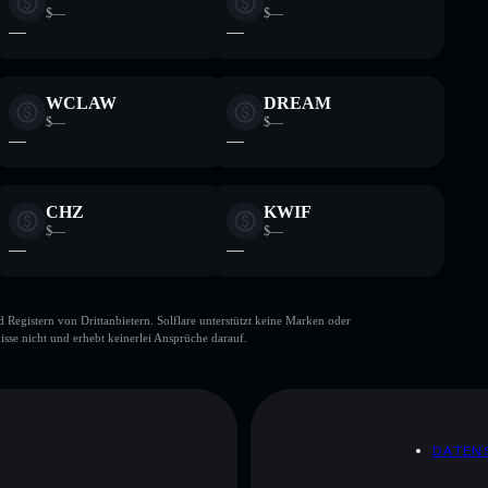
$—
$—
—
—
WCLAW
DREAM
$—
$—
—
—
CHZ
KWIF
$—
$—
—
—
gistern von Drittanbietern. Solflare unterstützt keine Marken oder
isse nicht und erhebt keinerlei Ansprüche darauf.
DATEN