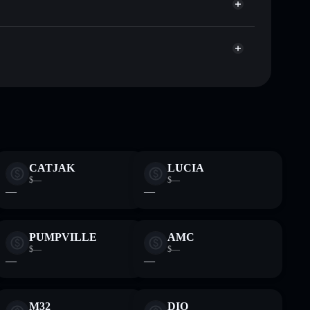
pitalisierung und Liquidität von JTVO
 Wallet, in der du deine privaten Schlüssel kontrollierst
Ngfm
Solflare-
CATJAK
LUCIA
$—
$—
—
—
PUMPVILLE
AMC
$—
$—
—
—
M32
DIO