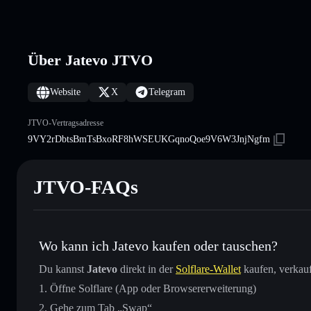
Über Jatevo JTVO
Website
X
Telegram
JTVO-Vertragsadresse
9VY2rDbtsBmTsBxoRF8hWSEUKGqnoQoe9V6W3JnjNgfm
JTVO-FAQs
Wo kann ich Jatevo kaufen oder tauschen?
Du kannst
Jatevo
direkt in der
Solflare-Wallet
kaufen, verkauf
Öffne Solflare (App oder Browsererweiterung)
Gehe zum Tab „Swap“