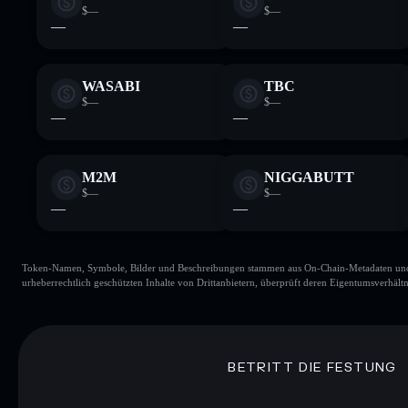
$—
$—
—
—
WASABI
TBC
$—
$—
—
—
M2M
NIGGABUTT
$—
$—
—
—
Token-Namen, Symbole, Bilder und Beschreibungen stammen aus On-Chain-Metadaten und Re
urheberrechtlich geschützten Inhalte von Drittanbietern, überprüft deren Eigentumsverhältn
BETRITT DIE FESTUNG