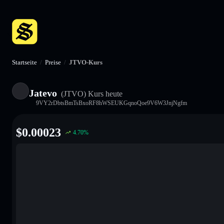
Startseite
/
Preise
/
JTVO-Kurs
Jatevo
(JTVO)
Kurs heute
9VY2rDbtsBmTsBxoRF8hWSEUKGqnoQoe9V6W3JnjNgfm
$
0.00023
4.70
%