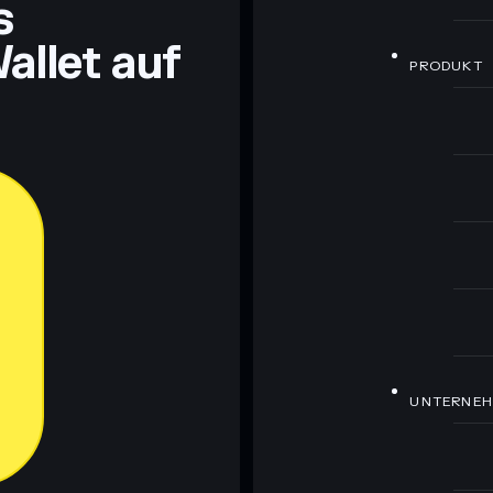
s
allet auf
PRODUKT
UNTERNE