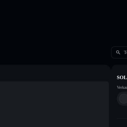
T
SOL
Verka