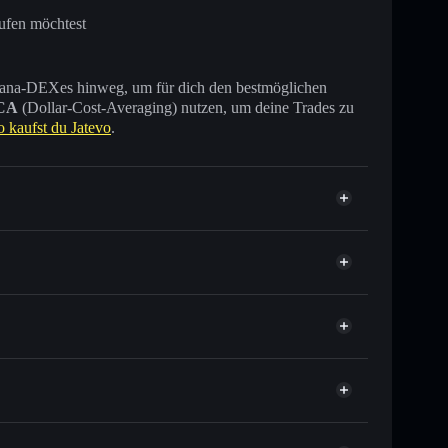
ufen möchtest
 Solana-DEXes hinweg, um für dich den bestmöglichen
CA
(Dollar-Cost-Averaging) nutzen, um deine Trades zu
o kaufst du Jatevo
.
sende anderer Solana-Tokens mit intelligentem Order
tor
Jatevo
elkurs für JTVO
er Durchschnittskosteneffekt in JTVO einsteigen
verwahrenden Wallet
Solflare
 verknüpfen, mithilfe des in Solflare integrierten