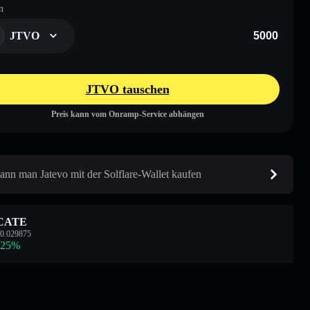
n
JTVO
JTVO tauschen
Preis kann vom Onramp-Service abhängen
ann man Jatevo mit der Solflare-Wallet kaufen
CATE
0.029875
.25
%