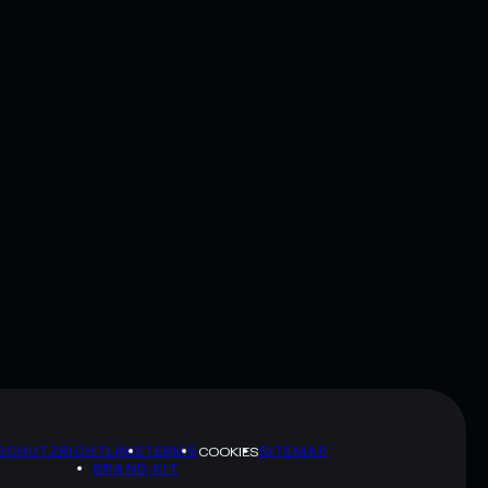
SCHUTZRICHTLINIE
TERMS
SITEMAP
COOKIES
BRAND-KIT