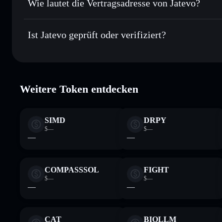
Wie lautet die Vertragsadresse von Jatevo?
In Echtzeit verfolgen
– überwache Kurs, Volumen, Marktka
Privacy Aggregator
Jatevo
Sicher verwahren
– halte JTVO in einer nicht verwahrenden
9VY2rDbtsBmTsBxoRF8hWSEUKGqnoQoe9V6W3Jnj
Ist Jatevo geprüft oder verifiziert?
Wallet
JTVO
Jatevo
verifiziert
Weitere Token entdecken
SIMD
DRPY
$—
$—
—
—
COMPASSSOL
FIGHT
$—
$—
—
—
CAT
BIOLLM