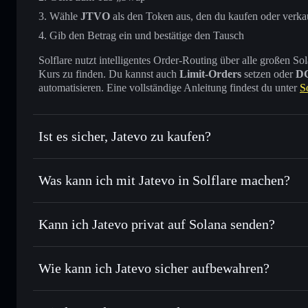
Wähle
JTVO
als den Token aus, den du kaufen oder verka
Gib den Betrag ein und bestätige den Tausch
Solflare nutzt intelligentes Order-Routing über alle großen
Kurs zu finden. Du kannst auch
Limit-Orders
setzen oder
D
automatisieren. Eine vollständige Anleitung findest du unter
S
Ist es sicher, Jatevo zu kaufen?
Jatevo
verifizierter Token
Was kann ich mit Jatevo in Solflare machen?
Jatevo
Solflare-Wallet
Kann ich Jatevo privat auf Solana senden?
Sofort tauschen
– handle JTVO gegen SOL, USDC oder Tau
Routing zum bestmöglichen Kurs
Solflare-Wallet
Privacy Aggrega
Limit-Orders setzen
– automatisiere Trades zu deinem Zi
Wie kann ich Jatevo sicher aufbewahren?
Durchschnittskosteneffekt nutzen
– Schritt für Schritt p
Jatevo
nicht 
Privat senden
– übertrage JTVO, ohne Wallets öffentlich zu
Privacy Aggregators