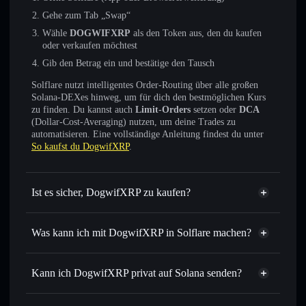
Gehe zum Tab „Swap“
Wähle
DOGWIFXRP
als den Token aus, den du kaufen
oder verkaufen möchtest
Gib den Betrag ein und bestätige den Tausch
Solflare nutzt intelligentes Order-Routing über alle großen
Solana-DEXes hinweg, um für dich den bestmöglichen Kurs
zu finden. Du kannst auch
Limit-Orders
setzen oder
DCA
(Dollar-Cost-Averaging) nutzen, um deine Trades zu
automatisieren. Eine vollständige Anleitung findest du unter
So kaufst du DogwifXRP
.
Ist es sicher, DogwifXRP zu kaufen?
DogwifXRP
nicht verifiziert
Was kann ich mit DogwifXRP in Solflare machen?
DogwifXRP
Solflare-Wallet
Sofort tauschen
– handle DOGWIFXRP gegen SOL,
Kann ich DogwifXRP privat auf Solana senden?
USDC oder Tausende anderer Solana-Tokens mit
Privacy
intelligentem Order Routing zum bestmöglichen Kurs
Aggregator