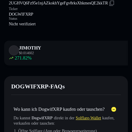
2UGHVQ6Fz95e1njAZkokhYgeFgv8rksXhkmesQE2kkTR
Ticker
DOGWIFXRP
Status
Nicht verifiziert
JIMOTHY
$
0.014602
271.82
%
DOGWIFXRP-FAQs
Wo kann ich DogwifXRP kaufen oder tauschen?
Du kannst
DogwifXRP
direkt in der
Solflare-Wallet
kaufen,
verkaufen oder tauschen:
Öffne Solflare (App oder Browsererweiterung)