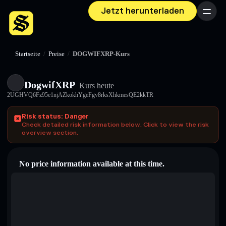
Jetzt herunterladen
Menü
Startseite
/
Preise
/
DOGWIFXRP-Kurs
DogwifXRP
Kurs heute
2UGHVQ6Fz95e1njAZkokhYgeFgv8rksXhkmesQE2kkTR
Risk status: Danger
Check detailed risk information below. Click to view the risk
overview section.
No price information available at this time.