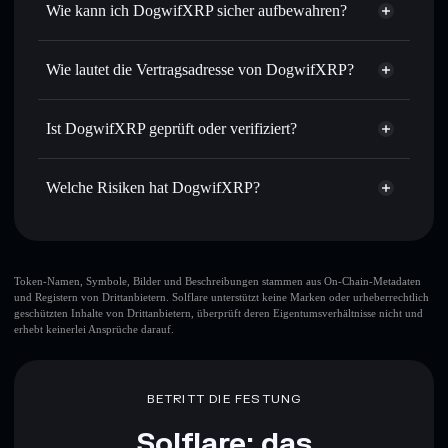
Wie kann ich DogwifXRP sicher aufbewahren?
Limit-Orders setzen
– automatisiere Trades zu deinem
Zielkurs für DOGWIFXRP
DogwifXRP
Durchschnittskosteneffekt nutzen
– Schritt für Schritt
nicht verwahrenden Wallet
Solflare
Wie lautet die Vertragsadresse von DogwifXRP?
per Durchschnittskosteneffekt in DOGWIFXRP einsteigen
Privat senden
– übertrage DOGWIFXRP, ohne Wallets
DogwifXRP
öffentlich zu verknüpfen, mithilfe des in Solflare
2UGHVQ6Fz95e1njAZkokhYgeFgv8rksXhkmesQE2kkTR
Solflare
Ist DogwifXRP geprüft oder verifiziert?
integrierten Privacy Aggregators
DogwifXRP
Privacy Aggregator
DogwifXRP
derzeit nicht
In Echtzeit verfolgen
– überwache Kurs, Volumen,
Solflare-Wallet
verifiziert
Marktkapitalisierung und Liquidität von DOGWIFXRP
Welche Risiken hat DogwifXRP?
DOGWIFXRP
Sicher verwahren
– halte DOGWIFXRP in einer nicht
verwahrenden Wallet, in der du deine privaten Schlüssel
Hauptrisiken für DogwifXRP:
kontrollierst
Top-10-Wallets
Token-Namen, Symbole, Bilder und Beschreibungen stammen aus On-Chain-Metadaten
und Registern von Drittanbietern. Solflare unterstützt keine Marken oder urheberrechtlich
DogwifXRP
geschützten Inhalte von Drittanbietern, überprüft deren Eigentumsverhältnisse nicht und
einzelne Wallet
erhebt keinerlei Ansprüche darauf.
DogwifXRP
DogwifXRP
begrenzte Liquidität
80 % Konzentration
BETRITT DIE FESTUNG
DogwifXRP
Solflare: das