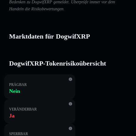
Bedenken zu DogwifXRP gemeldet. Überprüfe immer vor dem
Handeln die Risikobewertungen.
Marktdaten für DogwifXRP
DogwifXRP-Tokenrisikoübersicht
PRÄGBAR
Nein
VERÄNDERBAR
Ja
SPERRBAR