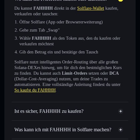
Du kannst
FAHHHH
direkt in der
Solflare-Wallet
kaufen,
verkaufen oder tauschen:
Öffne Solflare (App oder Browsererweiterung)
Gehe zum Tab „Swap“
Wähle
FAHHHH
als den Token aus, den du kaufen oder
verkaufen möchtest
Gib den Betrag ein und bestätige den Tausch
Solflare nutzt intelligentes Order-Routing über alle großen
Solana-DEXes hinweg, um für dich den bestmöglichen Kurs
zu finden. Du kannst auch
Limit-Orders
setzen oder
DCA
(Dollar-Cost-Averaging) nutzen, um deine Trades zu
automatisieren. Eine vollständige Anleitung findest du unter
So kaufst du FAHHHH
.
Ist es sicher, FAHHHH zu kaufen?
FAHHHH
verifizierter Token
Was kann ich mit FAHHHH in Solflare machen?
FAHHHH
Solflare-Wallet