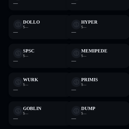
—
—
DOLLO
HYPER
$—
$—
—
—
SPSC
MEMIPEDE
$—
$—
—
—
WURK
PRIMIS
$—
$—
—
—
GOBLIN
DUMP
$—
$—
—
—