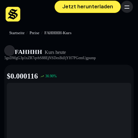
Jetzt herunterladen
Menü
Startseite
/
Preise
/
FAHHHH-Kurs
FAHHHH
Kurs heute
5gsDMgG3p1xZR7qvbS88EjNSDesBdJjYH7PGemUgpump
$
0.000116
36.90
%