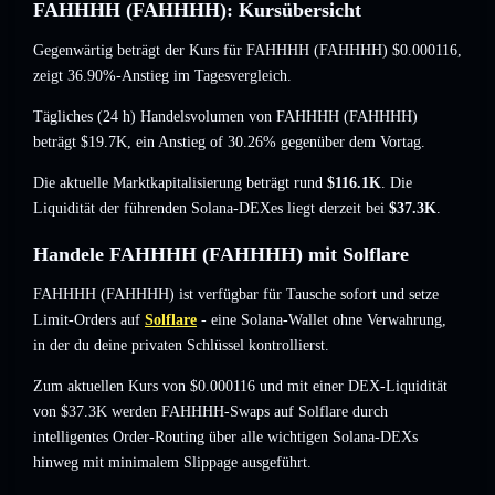
FAHHHH (FAHHHH): Kursübersicht
Gegenwärtig beträgt der Kurs für FAHHHH (FAHHHH)
$0.000116
,
zeigt 36.90%-Anstieg
im Tagesvergleich.
Tägliches (24 h) Handelsvolumen von FAHHHH (FAHHHH)
beträgt
$19.7K
,
ein Anstieg of 30.26%
gegenüber dem Vortag.
Die aktuelle Marktkapitalisierung beträgt rund
$116.1K
. Die
Liquidität der führenden Solana-DEXes liegt derzeit bei
$37.3K
.
Handele FAHHHH (FAHHHH) mit Solflare
FAHHHH (FAHHHH) ist verfügbar für Tausche sofort und setze
Limit-Orders auf
Solflare
- eine Solana-Wallet ohne Verwahrung,
in der du deine privaten Schlüssel kontrollierst.
Zum aktuellen Kurs von $0.000116 und mit einer DEX-Liquidität
von $37.3K werden FAHHHH-Swaps auf Solflare durch
intelligentes Order-Routing über alle wichtigen Solana-DEXs
hinweg mit minimalem Slippage ausgeführt.