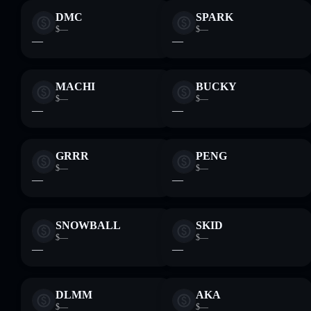
DMC
SPARK
$—
$—
—
—
MACHI
BUCKY
$—
$—
—
—
GRRR
PENG
$—
$—
—
—
SNOWBALL
SKID
$—
$—
—
—
DLMM
AKA
$—
$—