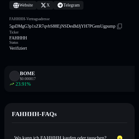
Website
X
Telegram
FAHHHH-Vertragsadresse
5gsDMgG3p1xZR7qvbS88EjNSDesBdJjYH7PGemUgpump
Ticker
FAHHHH
Status
Verifiziert
BOME
$
0.000817
23.91
%
FAHHHH-FAQs
Wo kann ich FAHHHH kaufen oder tauschen?