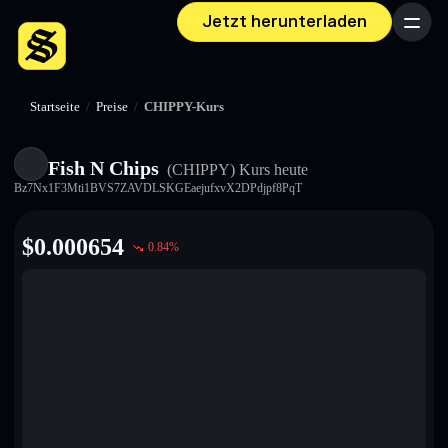
Jetzt herunterladen
Menü
Startseite
/
Preise
/
CHIPPY-Kurs
Fish N Chips
(CHIPPY)
Kurs heute
Bz7Nx1F3Mti1BVS7ZAVDLSKGEaejufxvX2DPdjpf8PqT
$
0.000654
0.84
%