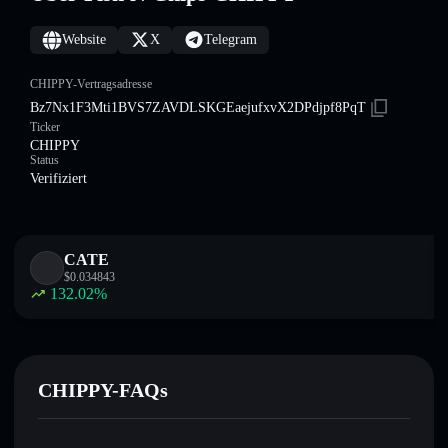
Website
X
Telegram
CHIPPY-Vertragsadresse
Bz7Nx1F3Mti1BVS7ZAVDLSKGEaejufxvX2DPdjpf8PqT
Ticker
CHIPPY
Status
Verifiziert
CATE
$
0.034843
132.02
%
CHIPPY-FAQs