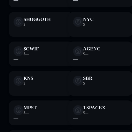
SHOGGOTH
NYC
$—
$—
—
—
$CWIF
AGENC
$—
$—
—
—
KNS
SBR
$—
$—
—
—
MPST
TSPACEX
$—
$—
—
—