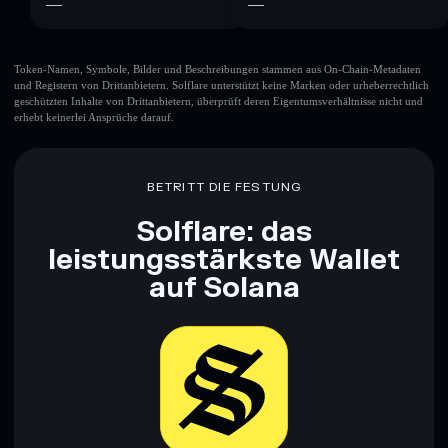
—
—
Token-Namen, Symbole, Bilder und Beschreibungen stammen aus On-Chain-Metadaten
und Registern von Drittanbietern. Solflare unterstützt keine Marken oder urheberrechtlich
geschützten Inhalte von Drittanbietern, überprüft deren Eigentumsverhältnisse nicht und
erhebt keinerlei Ansprüche darauf.
BETRITT DIE FESTUNG
Solflare: das
leistungsstärkste Wallet
auf Solana
Jetzt herunterladen