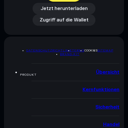
Zugriff auf die Wallet
Jetzt herunterladen
Zugriff auf die Wallet
DATENSCHUTZRICHTLINIE
TERMS
COOKIES
SITEMAP
BRAND-KIT
Übersicht
PRODUKT
Kernfunktionen
Sicherheit
Handel