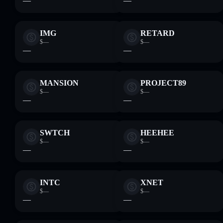
—
—
IMG
RETARD
$—
$—
—
—
MANSION
PROJECT89
$—
$—
—
—
SWTCH
HEEHEE
$—
$—
—
—
INTC
XNET
$—
$—
—
—