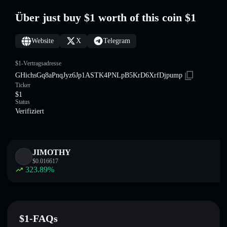
Über just buy $1 worth of this coin $1
Website
X
Telegram
$1-Vertragsadresse
GHichsGq8aPnqJyz6Jp1ASTK4PNLpB5KrD6XrfDjpump
Ticker
$1
Status
Verifiziert
JIMOTHY
$
0.016617
323.89
%
$1-FAQs