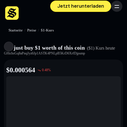
Jetzt herunterladen
Menü
Startseite
/
Preise
/
$1-Kurs
just buy $1 worth of this coin
($1)
Kurs heute
GHichsGq8aPnqJyz6Jp1ASTK4PNLpB5KrD6XrfDjpump
$
0.000564
0.48
%