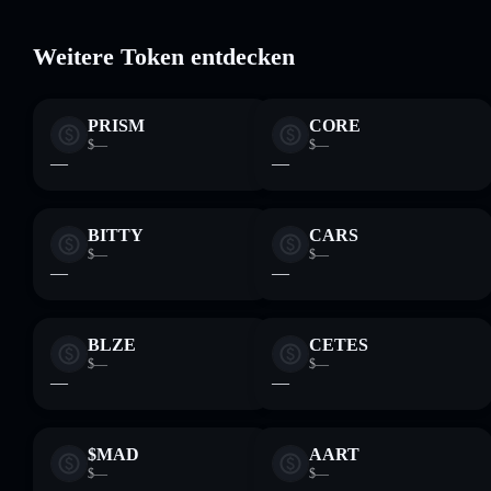
Weitere Token entdecken
PRISM
CORE
$—
$—
—
—
BITTY
CARS
$—
$—
—
—
BLZE
CETES
$—
$—
—
—
$MAD
AART
$—
$—