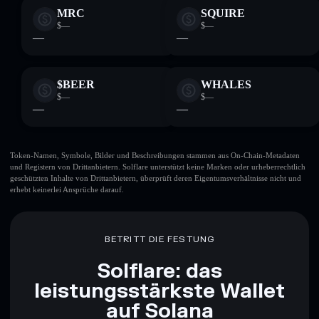
MRC
SQUIRE
$—
$—
—
—
$BEER
WHALES
$—
$—
—
—
Token-Namen, Symbole, Bilder und Beschreibungen stammen aus On-Chain-Metadaten
und Registern von Drittanbietern. Solflare unterstützt keine Marken oder urheberrechtlich
geschützten Inhalte von Drittanbietern, überprüft deren Eigentumsverhältnisse nicht und
erhebt keinerlei Ansprüche darauf.
BETRITT DIE FESTUNG
Solflare: das
leistungsstärkste Wallet
auf Solana