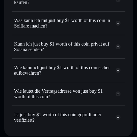
kaufen?
just buy $1 worth of this coin
verifizierter Token
Was kann ich mit just buy $1 worth of this coin in
Solflare machen?
just buy $1 worth of this coin
Solflare-Wallet
Kann ich just buy $1 worth of this coin privat auf
Sofort tauschen
– handle $1 gegen SOL, USDC oder
Solana senden?
Tausende anderer Solana-Tokens mit intelligentem Order
Solflare-Wallet
Privacy
Routing zum bestmöglichen Kurs
Aggregator
just buy $1
Wie kann ich just buy $1 worth of this coin sicher
Limit-Orders setzen
– automatisiere Trades zu deinem
worth of this coin
aufbewahren?
Zielkurs für $1
Durchschnittskosteneffekt nutzen
– Schritt für Schritt
just buy $1 worth of this coin
per Durchschnittskosteneffekt in $1 einsteigen
nicht verwahrenden Wallet
Wie lautet die Vertragsadresse von just buy $1
Solflare
Privat senden
– übertrage $1, ohne Wallets öffentlich zu
worth of this coin?
verknüpfen, mithilfe des in Solflare integrierten Privacy
Aggregators
just buy $1 worth
of this coin
In Echtzeit verfolgen
– überwache Kurs, Volumen,
Ist just buy $1 worth of this coin geprüft oder
GHichsGq8aPnqJyz6Jp1ASTK4PNLpB5KrD6XrfDjpump
Marktkapitalisierung und Liquidität von $1
verifiziert?
Privacy Aggregator
Sicher verwahren
– halte $1 in einer nicht verwahrenden
just buy $1 worth of this coin
verifiziert
Wallet, in der du deine privaten Schlüssel kontrollierst
Solflare-Wallet
$1