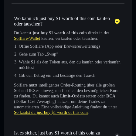
Wo kann ich just buy $1 worth of this coin kaufen
oder tauschen?
Du kannst
just buy $1 worth of this coin
direkt in der
Solflare-Wallet
kaufen, verkaufen oder tauschen:
Öffne Solflare (App oder Browsererweiterung)
Gehe zum Tab „Swap“
Wähle
$1
als den Token aus, den du kaufen oder verkaufen
möchtest
Gib den Betrag ein und bestätige den Tausch
Solflare nutzt intelligentes Order-Routing über alle großen
Solana-DEXes hinweg, um für dich den bestmöglichen Kurs
zu finden. Du kannst auch
Limit-Orders
setzen oder
DCA
(Dollar-Cost-Averaging) nutzen, um deine Trades zu
automatisieren. Eine vollständige Anleitung findest du unter
So kaufst du just buy $1 worth of this coin
.
Ist es sicher, just buy $1 worth of this coin zu